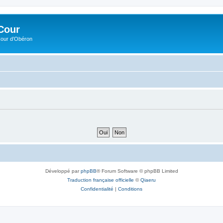
Cour
Cour d’Obéron
Développé par
phpBB
® Forum Software © phpBB Limited
Traduction française officielle
©
Qiaeru
Confidentialité
|
Conditions