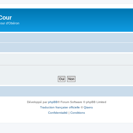
Cour
Cour d’Obéron
Développé par
phpBB
® Forum Software © phpBB Limited
Traduction française officielle
©
Qiaeru
Confidentialité
|
Conditions