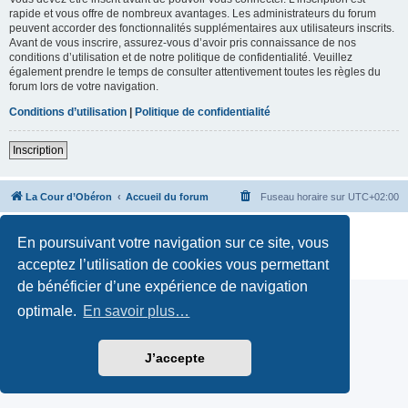
rapide et vous offre de nombreux avantages. Les administrateurs du forum
peuvent accorder des fonctionnalités supplémentaires aux utilisateurs inscrits.
Avant de vous inscrire, assurez-vous d’avoir pris connaissance de nos
conditions d’utilisation et de notre politique de confidentialité. Veuillez
également prendre le temps de consulter attentivement toutes les règles du
forum lors de votre navigation.
Conditions d’utilisation
|
Politique de confidentialité
Inscription
La Cour d’Obéron
Accueil du forum
Fuseau horaire sur
UTC+02:00
Développé par
phpBB
® Forum Software © phpBB Limited
En poursuivant votre navigation sur ce site, vous
Traduction française officielle
©
Qiaeru
Confidentialité
|
Conditions
acceptez l’utilisation de cookies vous permettant
de bénéficier d’une expérience de navigation
optimale.
En savoir plus…
J’accepte