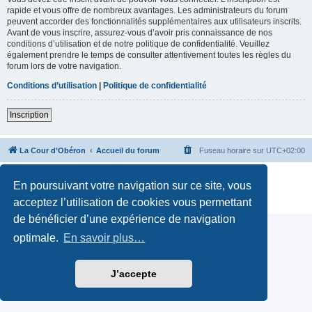
rapide et vous offre de nombreux avantages. Les administrateurs du forum
peuvent accorder des fonctionnalités supplémentaires aux utilisateurs inscrits.
Avant de vous inscrire, assurez-vous d’avoir pris connaissance de nos
conditions d’utilisation et de notre politique de confidentialité. Veuillez
également prendre le temps de consulter attentivement toutes les règles du
forum lors de votre navigation.
Conditions d’utilisation
|
Politique de confidentialité
Inscription
La Cour d’Obéron
Accueil du forum
Fuseau horaire sur
UTC+02:00
Développé par
phpBB
® Forum Software © phpBB Limited
En poursuivant votre navigation sur ce site, vous
Traduction française officielle
©
Qiaeru
Confidentialité
|
Conditions
acceptez l’utilisation de cookies vous permettant
de bénéficier d’une expérience de navigation
optimale.
En savoir plus…
J’accepte