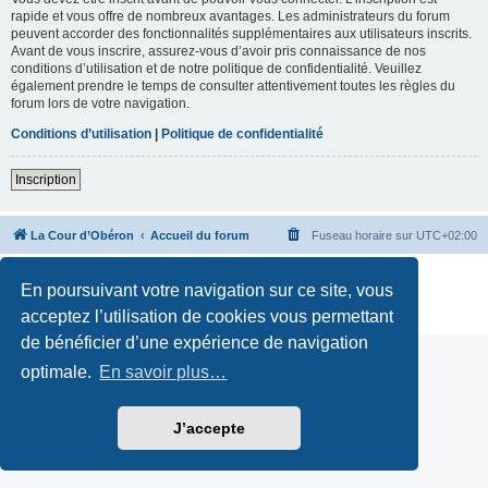
rapide et vous offre de nombreux avantages. Les administrateurs du forum
peuvent accorder des fonctionnalités supplémentaires aux utilisateurs inscrits.
Avant de vous inscrire, assurez-vous d’avoir pris connaissance de nos
conditions d’utilisation et de notre politique de confidentialité. Veuillez
également prendre le temps de consulter attentivement toutes les règles du
forum lors de votre navigation.
Conditions d’utilisation
|
Politique de confidentialité
Inscription
La Cour d’Obéron
Accueil du forum
Fuseau horaire sur
UTC+02:00
Développé par
phpBB
® Forum Software © phpBB Limited
En poursuivant votre navigation sur ce site, vous
Traduction française officielle
©
Qiaeru
Confidentialité
|
Conditions
acceptez l’utilisation de cookies vous permettant
de bénéficier d’une expérience de navigation
optimale.
En savoir plus…
J’accepte