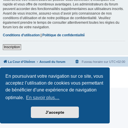
rapide et vous offre de nombreux avantages. Les administrateurs du forum
peuvent accorder des fonctionnalités supplémentaires aux utilisateurs inscrits.
Avant de vous inscrire, assurez-vous d’avoir pris connaissance de nos
conditions d’utilisation et de notre politique de confidentialité. Veuillez
également prendre le temps de consulter attentivement toutes les règles du
forum lors de votre navigation.
Conditions d’utilisation
|
Politique de confidentialité
Inscription
La Cour d’Obéron
Accueil du forum
Fuseau horaire sur
UTC+02:00
Développé par
phpBB
® Forum Software © phpBB Limited
En poursuivant votre navigation sur ce site, vous
Traduction française officielle
©
Qiaeru
Confidentialité
|
Conditions
acceptez l’utilisation de cookies vous permettant
de bénéficier d’une expérience de navigation
optimale.
En savoir plus…
J’accepte