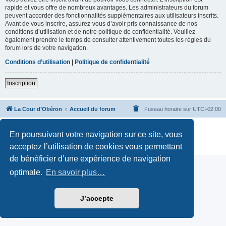
rapide et vous offre de nombreux avantages. Les administrateurs du forum
peuvent accorder des fonctionnalités supplémentaires aux utilisateurs inscrits.
Avant de vous inscrire, assurez-vous d’avoir pris connaissance de nos
conditions d’utilisation et de notre politique de confidentialité. Veuillez
également prendre le temps de consulter attentivement toutes les règles du
forum lors de votre navigation.
Conditions d’utilisation
|
Politique de confidentialité
Inscription
La Cour d’Obéron
Accueil du forum
Fuseau horaire sur
UTC+02:00
Développé par
phpBB
® Forum Software © phpBB Limited
En poursuivant votre navigation sur ce site, vous
Traduction française officielle
©
Qiaeru
Confidentialité
|
Conditions
acceptez l’utilisation de cookies vous permettant
de bénéficier d’une expérience de navigation
optimale.
En savoir plus…
J’accepte