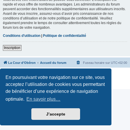
rapide et vous offre de nombreux avantages. Les administrateurs du forum
peuvent accorder des fonctionnalités supplémentaires aux utilisateurs inscrits.
Avant de vous inscrire, assurez-vous d’avoir pris connaissance de nos
conditions d’utilisation et de notre politique de confidentialité. Veuillez
également prendre le temps de consulter attentivement toutes les règles du
forum lors de votre navigation.
Conditions d’utilisation
|
Politique de confidentialité
Inscription
La Cour d’Obéron
Accueil du forum
Fuseau horaire sur
UTC+02:00
Développé par
phpBB
® Forum Software © phpBB Limited
En poursuivant votre navigation sur ce site, vous
Traduction française officielle
©
Qiaeru
Confidentialité
|
Conditions
acceptez l’utilisation de cookies vous permettant
de bénéficier d’une expérience de navigation
optimale.
En savoir plus…
J’accepte