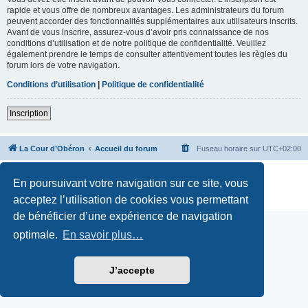
rapide et vous offre de nombreux avantages. Les administrateurs du forum
peuvent accorder des fonctionnalités supplémentaires aux utilisateurs inscrits.
Avant de vous inscrire, assurez-vous d’avoir pris connaissance de nos
conditions d’utilisation et de notre politique de confidentialité. Veuillez
également prendre le temps de consulter attentivement toutes les règles du
forum lors de votre navigation.
Conditions d’utilisation
|
Politique de confidentialité
Inscription
La Cour d’Obéron
Accueil du forum
Fuseau horaire sur
UTC+02:00
Développé par
phpBB
® Forum Software © phpBB Limited
En poursuivant votre navigation sur ce site, vous
Traduction française officielle
©
Qiaeru
Confidentialité
|
Conditions
acceptez l’utilisation de cookies vous permettant
de bénéficier d’une expérience de navigation
optimale.
En savoir plus…
J’accepte