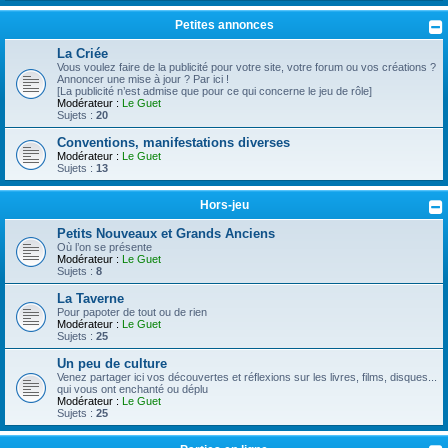
Petites annonces
La Criée
Vous voulez faire de la publicité pour votre site, votre forum ou vos créations ?
Annoncer une mise à jour ? Par ici !
[La publicité n’est admise que pour ce qui concerne le jeu de rôle]
Modérateur :
Le Guet
Sujets :
20
Conventions, manifestations diverses
Modérateur :
Le Guet
Sujets :
13
Hors-jeu
Petits Nouveaux et Grands Anciens
Où l’on se présente
Modérateur :
Le Guet
Sujets :
8
La Taverne
Pour papoter de tout ou de rien
Modérateur :
Le Guet
Sujets :
25
Un peu de culture
Venez partager ici vos découvertes et réflexions sur les livres, films, disques...
qui vous ont enchanté ou déplu
Modérateur :
Le Guet
Sujets :
25