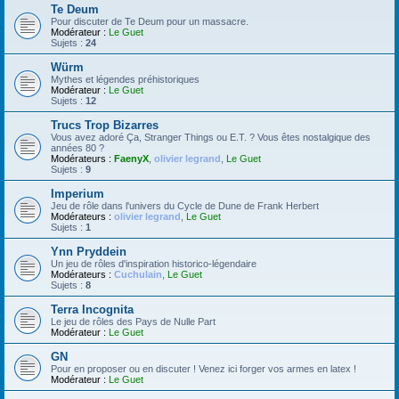
Te Deum
Pour discuter de Te Deum pour un massacre.
Modérateur :
Le Guet
Sujets :
24
Würm
Mythes et légendes préhistoriques
Modérateur :
Le Guet
Sujets :
12
Trucs Trop Bizarres
Vous avez adoré Ça, Stranger Things ou E.T. ? Vous êtes nostalgique des
années 80 ?
Modérateurs :
FaenyX
,
olivier legrand
,
Le Guet
Sujets :
9
Imperium
Jeu de rôle dans l'univers du Cycle de Dune de Frank Herbert
Modérateurs :
olivier legrand
,
Le Guet
Sujets :
1
Ynn Pryddein
Un jeu de rôles d'inspiration historico-légendaire
Modérateurs :
Cuchulain
,
Le Guet
Sujets :
8
Terra Incognita
Le jeu de rôles des Pays de Nulle Part
Modérateur :
Le Guet
GN
Pour en proposer ou en discuter ! Venez ici forger vos armes en latex !
Modérateur :
Le Guet