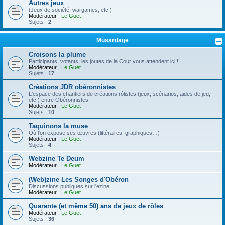
Autres jeux
(Jeux de société, wargames, etc.)
Modérateur :
Le Guet
Sujets :
2
Musardage
Croisons la plume
Participants, votants, les joutes de la Cour vous attendent ici !
Modérateur :
Le Guet
Sujets :
17
Créations JDR obéronnistes
L'espace des chantiers de créations rôlistes (jeux, scénarios, aides de jeu,
etc.) entre Obéronnistes
Modérateur :
Le Guet
Sujets :
10
Taquinons la muse
Où l'on expose ses œuvres (littéraires, graphiques…)
Modérateur :
Le Guet
Sujets :
4
Webzine Te Deum
Modérateur :
Le Guet
(Web)zine Les Songes d'Obéron
Discussions publiques sur l'ezine
Modérateur :
Le Guet
Quarante (et même 50) ans de jeux de rôles
Modérateur :
Le Guet
Sujets :
36