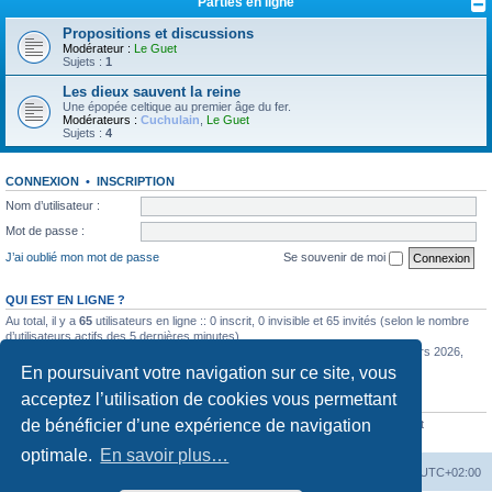
Parties en ligne
Propositions et discussions
Modérateur :
Le Guet
Sujets :
1
Les dieux sauvent la reine
Une épopée celtique au premier âge du fer.
Modérateurs :
Cuchulain
,
Le Guet
Sujets :
4
CONNEXION
•
INSCRIPTION
Nom d’utilisateur :
Mot de passe :
J’ai oublié mon mot de passe
Se souvenir de moi
QUI EST EN LIGNE ?
Au total, il y a
65
utilisateurs en ligne :: 0 inscrit, 0 invisible et 65 invités (selon le nombre
d’utilisateurs actifs des 5 dernières minutes)
Le nombre maximal d’utilisateurs en ligne simultanément a été de
585
le 11 mars 2026,
12:57
En poursuivant votre navigation sur ce site, vous
acceptez l’utilisation de cookies vous permettant
STATISTIQUES
de bénéficier d’une expérience de navigation
6351
messages •
442
sujets •
770
membres • Notre membre le plus récent est
Stevesuind
optimale.
En savoir plus…
La Cour d’Obéron
Accueil du forum
Fuseau horaire sur
UTC+02:00