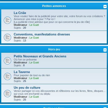
Petites annonces
La Criée
Vous voulez faire de la publicité pour votre site, votre forum ou vos créations ?
Annoncer une mise à jour ? Par ici !
[La publicité n’est admise que pour ce qui concerne le jeu de rôle]
Modérateur :
Le Guet
Sujets :
20
Conventions, manifestations diverses
Modérateur :
Le Guet
Sujets :
13
Hors-jeu
Petits Nouveaux et Grands Anciens
Où l’on se présente
Modérateur :
Le Guet
Sujets :
8
La Taverne
Pour papoter de tout ou de rien
Modérateur :
Le Guet
Sujets :
25
Un peu de culture
Venez partager ici vos découvertes et réflexions sur les livres, films, disques...
qui vous ont enchanté ou déplu
Modérateur :
Le Guet
Sujets :
25