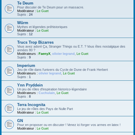
Te Deum
Pour discuter de Te Deum pour un massacre.
Modérateur :
Le Guet
Sujets :
24
Würm
Mythes et légendes préhistoriques
Modérateur :
Le Guet
Sujets :
12
Trucs Trop Bizarres
Vous avez adoré Ça, Stranger Things ou E.T. ? Vous êtes nostalgique des
années 80 ?
Modérateurs :
FaenyX
,
olivier legrand
,
Le Guet
Sujets :
9
Imperium
Jeu de rôle dans l'univers du Cycle de Dune de Frank Herbert
Modérateurs :
olivier legrand
,
Le Guet
Sujets :
1
Ynn Pryddein
Un jeu de rôles d'inspiration historico-légendaire
Modérateurs :
Cuchulain
,
Le Guet
Sujets :
8
Terra Incognita
Le jeu de rôles des Pays de Nulle Part
Modérateur :
Le Guet
GN
Pour en proposer ou en discuter ! Venez ici forger vos armes en latex !
Modérateur :
Le Guet