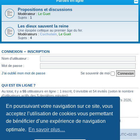
Parties en ligne
Propositions et discussions
Modérateur :
Le Guet
Sujets :
1
Les dieux sauvent la reine
Une épopée celtique au premier âge du fer.
Modérateurs :
Cuchulain
,
Le Guet
Sujets :
4
CONNEXION
•
INSCRIPTION
Nom d’utilisateur :
Mot de passe :
J’ai oublié mon mot de passe
Se souvenir de moi
QUI EST EN LIGNE ?
Au total, il y a
55
utilisateurs en ligne :: 1 inscrit, 0 invisible et 54 invités (selon le nombre
d’utilisateurs actifs des 5 dernières minutes)
Le nombre maximal d’utilisateurs en ligne simultanément a été de
585
le 11 mars 2026,
12:57
En poursuivant votre navigation sur ce site, vous
acceptez l’utilisation de cookies vous permettant
STATISTIQUES
de bénéficier d’une expérience de navigation
6352
messages •
442
sujets •
770
membres • Notre membre le plus récent est
Stevesuind
optimale.
En savoir plus…
La Cour d’Obéron
Accueil du forum
Fuseau horaire sur
UTC+02:00