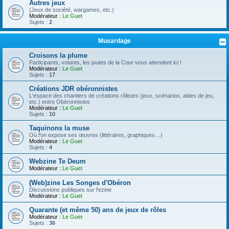
Autres jeux
(Jeux de société, wargames, etc.)
Modérateur :
Le Guet
Sujets :
2
Musardage
Croisons la plume
Participants, votants, les joutes de la Cour vous attendent ici !
Modérateur :
Le Guet
Sujets :
17
Créations JDR obéronnistes
L'espace des chantiers de créations rôlistes (jeux, scénarios, aides de jeu,
etc.) entre Obéronnistes
Modérateur :
Le Guet
Sujets :
10
Taquinons la muse
Où l'on expose ses œuvres (littéraires, graphiques…)
Modérateur :
Le Guet
Sujets :
4
Webzine Te Deum
Modérateur :
Le Guet
(Web)zine Les Songes d'Obéron
Discussions publiques sur l'ezine
Modérateur :
Le Guet
Quarante (et même 50) ans de jeux de rôles
Modérateur :
Le Guet
Sujets :
36