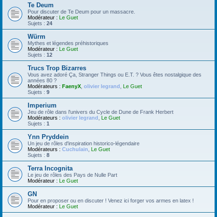
Te Deum
Pour discuter de Te Deum pour un massacre.
Modérateur :
Le Guet
Sujets :
24
Würm
Mythes et légendes préhistoriques
Modérateur :
Le Guet
Sujets :
12
Trucs Trop Bizarres
Vous avez adoré Ça, Stranger Things ou E.T. ? Vous êtes nostalgique des
années 80 ?
Modérateurs :
FaenyX
,
olivier legrand
,
Le Guet
Sujets :
9
Imperium
Jeu de rôle dans l'univers du Cycle de Dune de Frank Herbert
Modérateurs :
olivier legrand
,
Le Guet
Sujets :
1
Ynn Pryddein
Un jeu de rôles d'inspiration historico-légendaire
Modérateurs :
Cuchulain
,
Le Guet
Sujets :
8
Terra Incognita
Le jeu de rôles des Pays de Nulle Part
Modérateur :
Le Guet
GN
Pour en proposer ou en discuter ! Venez ici forger vos armes en latex !
Modérateur :
Le Guet