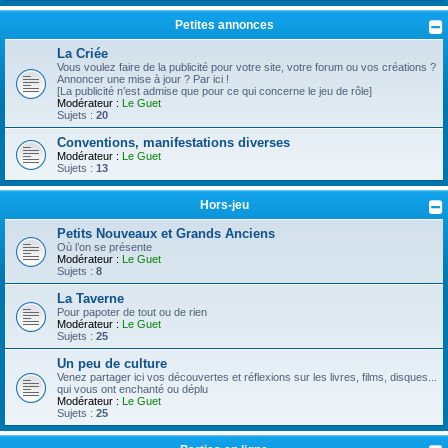
Petites annonces
La Criée
Vous voulez faire de la publicité pour votre site, votre forum ou vos créations ?
Annoncer une mise à jour ? Par ici !
[La publicité n’est admise que pour ce qui concerne le jeu de rôle]
Modérateur :
Le Guet
Sujets :
20
Conventions, manifestations diverses
Modérateur :
Le Guet
Sujets :
13
Hors-jeu
Petits Nouveaux et Grands Anciens
Où l’on se présente
Modérateur :
Le Guet
Sujets :
8
La Taverne
Pour papoter de tout ou de rien
Modérateur :
Le Guet
Sujets :
25
Un peu de culture
Venez partager ici vos découvertes et réflexions sur les livres, films, disques...
qui vous ont enchanté ou déplu
Modérateur :
Le Guet
Sujets :
25