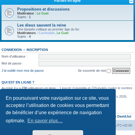
Parties en ligne
Propositions et discussions
Modérateur :
Le Guet
Sujets :
1
Les dieux sauvent la reine
Une épopée celtique au premier âge du fer.
Modérateurs :
Cuchulain
,
Le Guet
Sujets :
4
CONNEXION
•
INSCRIPTION
Nom d’utilisateur :
Mot de passe :
J’ai oublié mon mot de passe
Se souvenir de moi
QUI EST EN LIGNE ?
Au total, il y a
230
utilisateurs en ligne :: 1 inscrit, 0 invisible et 229 invités (selon le nombre
d’utilisateurs actifs des 5 dernières minutes)
Le nombre maximal d’utilisateurs en ligne simultanément a été de
585
le 11 mars 2026,
En poursuivant votre navigation sur ce site, vous
12:57
acceptez l’utilisation de cookies vous permettant
STATISTIQUES
de bénéficier d’une expérience de navigation
6353
messages •
443
sujets •
775
membres • Notre membre le plus récent est
DavidJut
optimale.
En savoir plus…
La Cour d’Obéron
Accueil du forum
Fuseau horaire sur
UTC+02:00