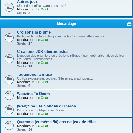
Autres jeux
(Jeux de société, wargames, etc.)
Modérateur :
Le Guet
Sujets :
2
Musardage
Croisons la plume
Participants, votants, les joutes de la Cour vous attendent ici !
Modérateur :
Le Guet
Sujets :
17
Créations JDR obéronnistes
L'espace des chantiers de créations rôlistes (jeux, scénarios, aides de jeu,
etc.) entre Obéronnistes
Modérateur :
Le Guet
Sujets :
10
Taquinons la muse
Où l'on expose ses œuvres (littéraires, graphiques…)
Modérateur :
Le Guet
Sujets :
4
Webzine Te Deum
Modérateur :
Le Guet
(Web)zine Les Songes d'Obéron
Discussions publiques sur l'ezine
Modérateur :
Le Guet
Quarante (et même 50) ans de jeux de rôles
Modérateur :
Le Guet
Sujets :
36