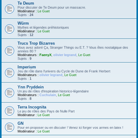
Te Deum
Pour discuter de Te Deum pour un massacre.
Modérateur :
Le Guet
Sujets :
24
Würm
Mythes et légendes préhistoriques
Modérateur :
Le Guet
Sujets :
12
Trucs Trop Bizarres
Vous avez adoré Ça, Stranger Things ou E.T. ? Vous êtes nostalgique des
années 80 ?
Modérateurs :
FaenyX
,
olivier legrand
,
Le Guet
Sujets :
9
Imperium
Jeu de rôle dans l'univers du Cycle de Dune de Frank Herbert
Modérateurs :
olivier legrand
,
Le Guet
Sujets :
1
Ynn Pryddein
Un jeu de rôles d'inspiration historico-légendaire
Modérateurs :
Cuchulain
,
Le Guet
Sujets :
8
Terra Incognita
Le jeu de rôles des Pays de Nulle Part
Modérateur :
Le Guet
GN
Pour en proposer ou en discuter ! Venez ici forger vos armes en latex !
Modérateur :
Le Guet