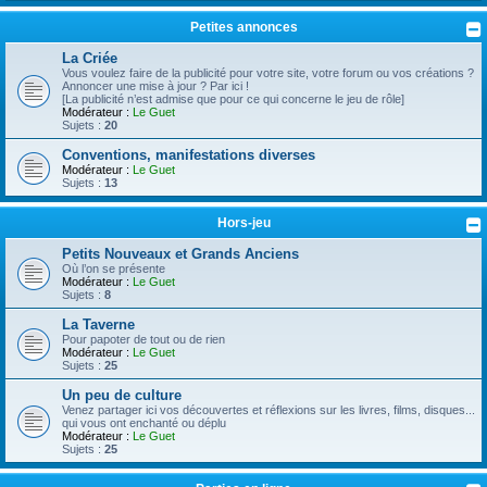
Petites annonces
La Criée
Vous voulez faire de la publicité pour votre site, votre forum ou vos créations ?
Annoncer une mise à jour ? Par ici !
[La publicité n’est admise que pour ce qui concerne le jeu de rôle]
Modérateur :
Le Guet
Sujets :
20
Conventions, manifestations diverses
Modérateur :
Le Guet
Sujets :
13
Hors-jeu
Petits Nouveaux et Grands Anciens
Où l’on se présente
Modérateur :
Le Guet
Sujets :
8
La Taverne
Pour papoter de tout ou de rien
Modérateur :
Le Guet
Sujets :
25
Un peu de culture
Venez partager ici vos découvertes et réflexions sur les livres, films, disques...
qui vous ont enchanté ou déplu
Modérateur :
Le Guet
Sujets :
25