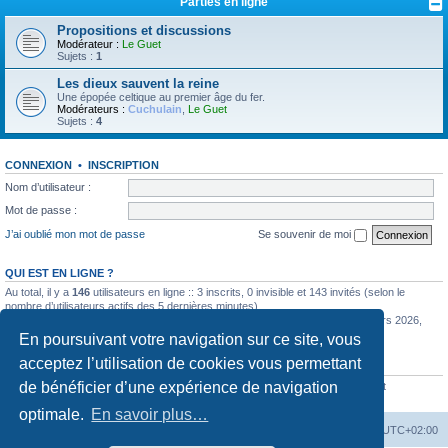
Parties en ligne
Propositions et discussions
Modérateur :
Le Guet
Sujets :
1
Les dieux sauvent la reine
Une épopée celtique au premier âge du fer.
Modérateurs :
Cuchulain
,
Le Guet
Sujets :
4
CONNEXION
•
INSCRIPTION
Nom d’utilisateur :
Mot de passe :
J’ai oublié mon mot de passe
Se souvenir de moi
QUI EST EN LIGNE ?
Au total, il y a
146
utilisateurs en ligne :: 3 inscrits, 0 invisible et 143 invités (selon le
nombre d’utilisateurs actifs des 5 dernières minutes)
Le nombre maximal d’utilisateurs en ligne simultanément a été de
585
le 11 mars 2026,
12:57
En poursuivant votre navigation sur ce site, vous
acceptez l’utilisation de cookies vous permettant
STATISTIQUES
de bénéficier d’une expérience de navigation
6353
messages •
443
sujets •
774
membres • Notre membre le plus récent est
UierApown
optimale.
En savoir plus…
La Cour d’Obéron
Accueil du forum
Fuseau horaire sur
UTC+02:00