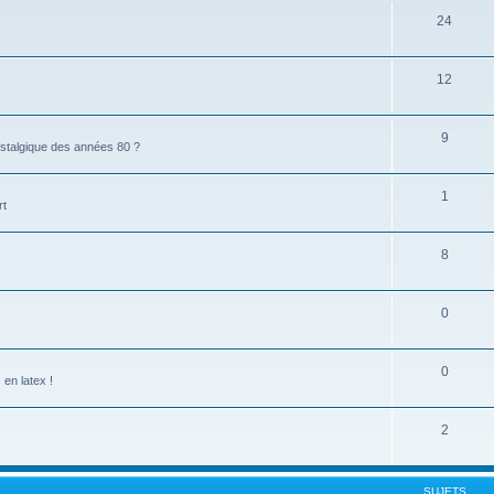
24
12
9
stalgique des années 80 ?
1
rt
8
0
0
en latex !
2
SUJETS