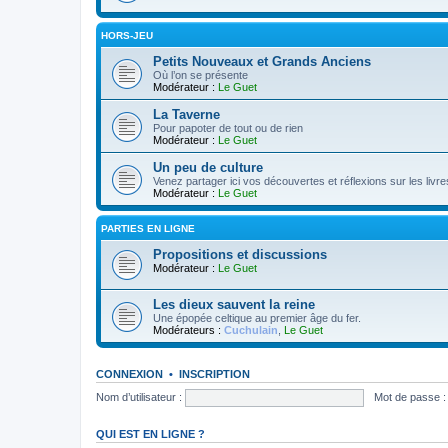
HORS-JEU
Petits Nouveaux et Grands Anciens
Où l’on se présente
Modérateur :
Le Guet
La Taverne
Pour papoter de tout ou de rien
Modérateur :
Le Guet
Un peu de culture
Venez partager ici vos découvertes et réflexions sur les livre
Modérateur :
Le Guet
PARTIES EN LIGNE
Propositions et discussions
Modérateur :
Le Guet
Les dieux sauvent la reine
Une épopée celtique au premier âge du fer.
Modérateurs :
Cuchulain
,
Le Guet
CONNEXION
•
INSCRIPTION
Nom d’utilisateur :
Mot de passe :
QUI EST EN LIGNE ?