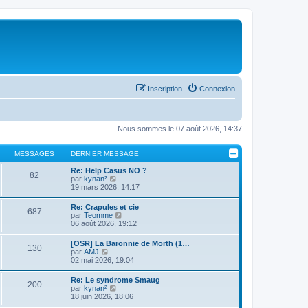
Inscription
Connexion
Nous sommes le 07 août 2026, 14:37
MESSAGES
DERNIER MESSAGE
Re: Help Casus NO ?
82
C
par
kynan²
o
19 mars 2026, 14:17
n
s
Re: Crapules et cie
687
u
C
par
Teomme
l
o
06 août 2026, 19:12
t
n
e
s
[OSR] La Baronnie de Morth (1…
r
130
u
C
par
AMJ
l
l
o
02 mai 2026, 19:04
e
t
n
d
e
s
e
Re: Le syndrome Smaug
r
200
u
r
C
par
kynan²
l
l
n
o
18 juin 2026, 18:06
e
t
i
n
d