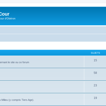
Cour
Cour d’Obéron
SUJETS
15
ernant le site ou ce forum
58
23
19
 Milieu (y compris Tiers Age).