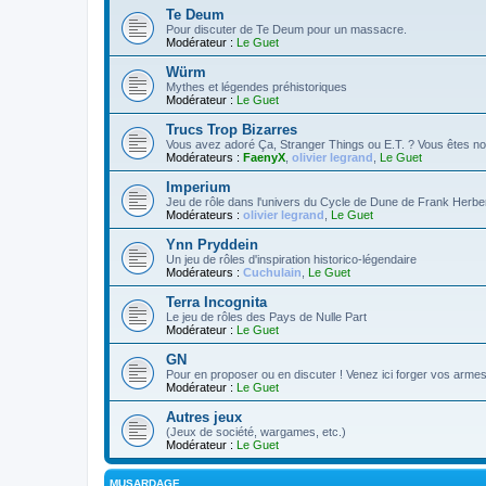
Te Deum
Pour discuter de Te Deum pour un massacre.
Modérateur :
Le Guet
Würm
Mythes et légendes préhistoriques
Modérateur :
Le Guet
Trucs Trop Bizarres
Vous avez adoré Ça, Stranger Things ou E.T. ? Vous êtes no
Modérateurs :
FaenyX
,
olivier legrand
,
Le Guet
Imperium
Jeu de rôle dans l'univers du Cycle de Dune de Frank Herbe
Modérateurs :
olivier legrand
,
Le Guet
Ynn Pryddein
Un jeu de rôles d'inspiration historico-légendaire
Modérateurs :
Cuchulain
,
Le Guet
Terra Incognita
Le jeu de rôles des Pays de Nulle Part
Modérateur :
Le Guet
GN
Pour en proposer ou en discuter ! Venez ici forger vos armes 
Modérateur :
Le Guet
Autres jeux
(Jeux de société, wargames, etc.)
Modérateur :
Le Guet
MUSARDAGE