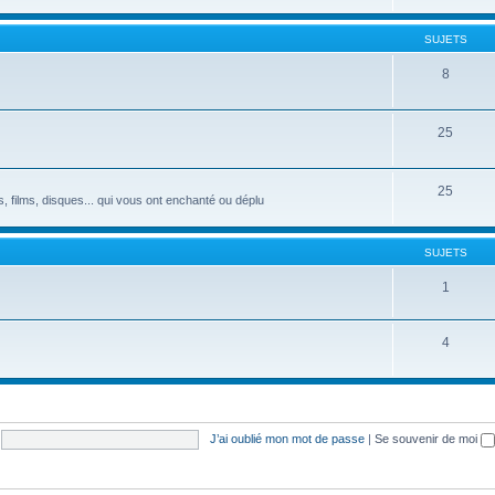
SUJETS
8
25
25
s, films, disques... qui vous ont enchanté ou déplu
SUJETS
1
4
J’ai oublié mon mot de passe
|
Se souvenir de moi