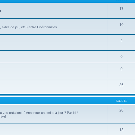
17
!
10
, aides de jeu, etc.) entre Obéronnistes
4
0
0
36
SUJETS
20
 ou vos créations ? Annoncer une mise à jour ? Par ici !
rôle]
13