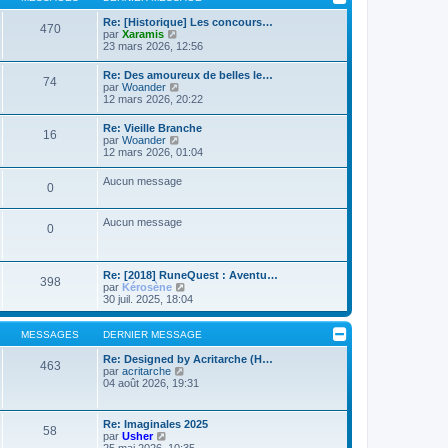
m
l
g
e
t
Re: [Historique] Les concours…
e
s
470
e
C
par
Xaramis
s
r
o
23 mars 2026, 12:56
a
l
n
g
e
s
Re: Des amoureux de belles le…
e
d
74
u
C
par
Woander
e
l
o
12 mars 2026, 20:22
r
t
n
n
e
s
i
Re: Vieille Branche
r
16
u
e
C
par
Woander
l
l
r
o
12 mars 2026, 01:04
e
t
m
n
d
e
e
s
e
Aucun message
r
s
0
u
r
l
s
l
n
e
a
t
i
d
Aucun message
g
e
e
0
e
e
r
r
r
l
m
n
e
e
i
d
s
Re: [2018] RuneQuest : Aventu…
e
398
e
s
C
par
Kérosène
r
r
a
o
30 juil. 2025, 18:04
m
n
g
n
e
i
e
s
s
e
u
MESSAGES
DERNIER MESSAGE
s
r
l
a
m
t
Re: Designed by Acritarche (H…
g
463
e
C
e
par
acritarche
e
s
o
r
04 août 2026, 19:31
s
n
l
a
s
e
g
u
d
Re: Imaginales 2025
e
58
l
e
C
par
Usher
t
r
o