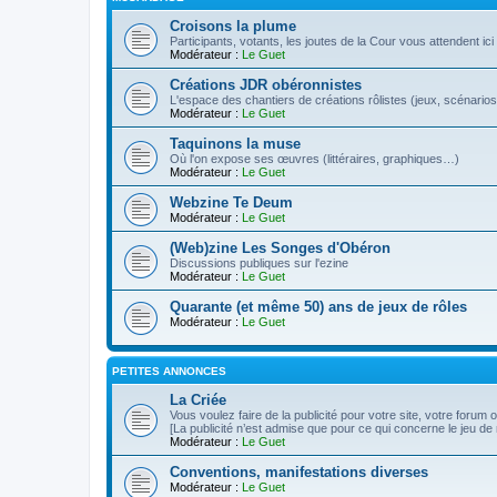
Croisons la plume
Participants, votants, les joutes de la Cour vous attendent ici 
Modérateur :
Le Guet
Créations JDR obéronnistes
L'espace des chantiers de créations rôlistes (jeux, scénarios
Modérateur :
Le Guet
Taquinons la muse
Où l'on expose ses œuvres (littéraires, graphiques…)
Modérateur :
Le Guet
Webzine Te Deum
Modérateur :
Le Guet
(Web)zine Les Songes d'Obéron
Discussions publiques sur l'ezine
Modérateur :
Le Guet
Quarante (et même 50) ans de jeux de rôles
Modérateur :
Le Guet
PETITES ANNONCES
La Criée
Vous voulez faire de la publicité pour votre site, votre forum
[La publicité n’est admise que pour ce qui concerne le jeu de 
Modérateur :
Le Guet
Conventions, manifestations diverses
Modérateur :
Le Guet