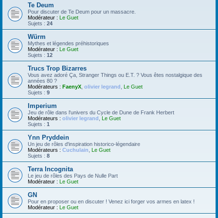
Te Deum
Pour discuter de Te Deum pour un massacre.
Modérateur :
Le Guet
Sujets :
24
Würm
Mythes et légendes préhistoriques
Modérateur :
Le Guet
Sujets :
12
Trucs Trop Bizarres
Vous avez adoré Ça, Stranger Things ou E.T. ? Vous êtes nostalgique des
années 80 ?
Modérateurs :
FaenyX
,
olivier legrand
,
Le Guet
Sujets :
9
Imperium
Jeu de rôle dans l'univers du Cycle de Dune de Frank Herbert
Modérateurs :
olivier legrand
,
Le Guet
Sujets :
1
Ynn Pryddein
Un jeu de rôles d'inspiration historico-légendaire
Modérateurs :
Cuchulain
,
Le Guet
Sujets :
8
Terra Incognita
Le jeu de rôles des Pays de Nulle Part
Modérateur :
Le Guet
GN
Pour en proposer ou en discuter ! Venez ici forger vos armes en latex !
Modérateur :
Le Guet