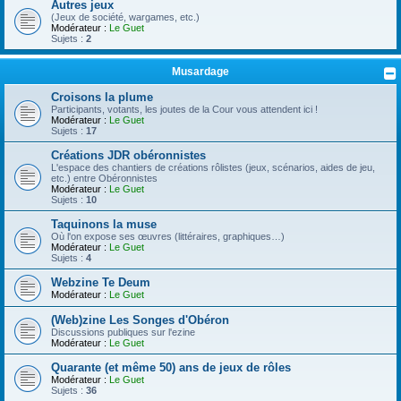
Autres jeux
(Jeux de société, wargames, etc.)
Modérateur :
Le Guet
Sujets :
2
Musardage
Croisons la plume
Participants, votants, les joutes de la Cour vous attendent ici !
Modérateur :
Le Guet
Sujets :
17
Créations JDR obéronnistes
L'espace des chantiers de créations rôlistes (jeux, scénarios, aides de jeu,
etc.) entre Obéronnistes
Modérateur :
Le Guet
Sujets :
10
Taquinons la muse
Où l'on expose ses œuvres (littéraires, graphiques…)
Modérateur :
Le Guet
Sujets :
4
Webzine Te Deum
Modérateur :
Le Guet
(Web)zine Les Songes d'Obéron
Discussions publiques sur l'ezine
Modérateur :
Le Guet
Quarante (et même 50) ans de jeux de rôles
Modérateur :
Le Guet
Sujets :
36