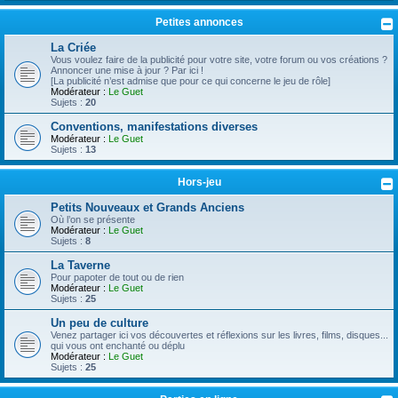
Petites annonces
La Criée
Vous voulez faire de la publicité pour votre site, votre forum ou vos créations ?
Annoncer une mise à jour ? Par ici !
[La publicité n’est admise que pour ce qui concerne le jeu de rôle]
Modérateur :
Le Guet
Sujets :
20
Conventions, manifestations diverses
Modérateur :
Le Guet
Sujets :
13
Hors-jeu
Petits Nouveaux et Grands Anciens
Où l’on se présente
Modérateur :
Le Guet
Sujets :
8
La Taverne
Pour papoter de tout ou de rien
Modérateur :
Le Guet
Sujets :
25
Un peu de culture
Venez partager ici vos découvertes et réflexions sur les livres, films, disques...
qui vous ont enchanté ou déplu
Modérateur :
Le Guet
Sujets :
25