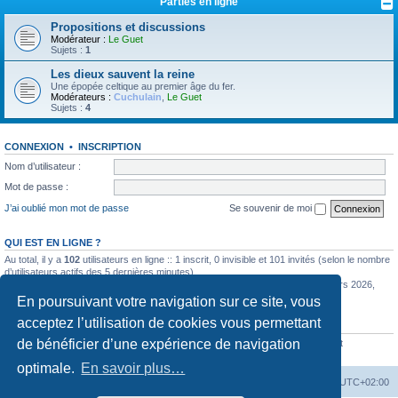
Parties en ligne
Propositions et discussions
Modérateur :
Le Guet
Sujets :
1
Les dieux sauvent la reine
Une épopée celtique au premier âge du fer.
Modérateurs :
Cuchulain
,
Le Guet
Sujets :
4
CONNEXION
•
INSCRIPTION
Nom d’utilisateur :
Mot de passe :
J’ai oublié mon mot de passe
Se souvenir de moi
QUI EST EN LIGNE ?
Au total, il y a
102
utilisateurs en ligne :: 1 inscrit, 0 invisible et 101 invités (selon le nombre
d’utilisateurs actifs des 5 dernières minutes)
Le nombre maximal d’utilisateurs en ligne simultanément a été de
585
le 11 mars 2026,
12:57
En poursuivant votre navigation sur ce site, vous
acceptez l’utilisation de cookies vous permettant
STATISTIQUES
de bénéficier d’une expérience de navigation
6356
messages •
444
sujets •
777
membres • Notre membre le plus récent est
Casino-llGon
optimale.
En savoir plus…
La Cour d’Obéron
Accueil du forum
Fuseau horaire sur
UTC+02:00