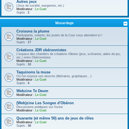
Autres jeux
(Jeux de société, wargames, etc.)
Modérateur :
Le Guet
Sujets :
2
Musardage
Croisons la plume
Participants, votants, les joutes de la Cour vous attendent ici !
Modérateur :
Le Guet
Sujets :
17
Créations JDR obéronnistes
L'espace des chantiers de créations rôlistes (jeux, scénarios, aides de jeu,
etc.) entre Obéronnistes
Modérateur :
Le Guet
Sujets :
10
Taquinons la muse
Où l'on expose ses œuvres (littéraires, graphiques…)
Modérateur :
Le Guet
Sujets :
4
Webzine Te Deum
Modérateur :
Le Guet
(Web)zine Les Songes d'Obéron
Discussions publiques sur l'ezine
Modérateur :
Le Guet
Quarante (et même 50) ans de jeux de rôles
Modérateur :
Le Guet
Sujets :
36