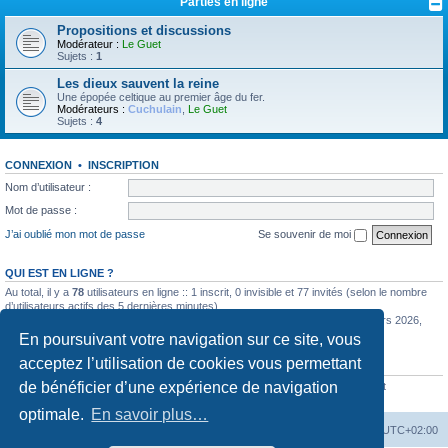
Parties en ligne
Propositions et discussions
Modérateur :
Le Guet
Sujets :
1
Les dieux sauvent la reine
Une épopée celtique au premier âge du fer.
Modérateurs :
Cuchulain
,
Le Guet
Sujets :
4
CONNEXION
•
INSCRIPTION
Nom d’utilisateur :
Mot de passe :
J’ai oublié mon mot de passe
Se souvenir de moi
QUI EST EN LIGNE ?
Au total, il y a
78
utilisateurs en ligne :: 1 inscrit, 0 invisible et 77 invités (selon le nombre
d’utilisateurs actifs des 5 dernières minutes)
Le nombre maximal d’utilisateurs en ligne simultanément a été de
585
le 11 mars 2026,
12:57
En poursuivant votre navigation sur ce site, vous
acceptez l’utilisation de cookies vous permettant
STATISTIQUES
de bénéficier d’une expérience de navigation
6352
messages •
442
sujets •
771
membres • Notre membre le plus récent est
ThomasDup
optimale.
En savoir plus…
La Cour d’Obéron
Accueil du forum
Fuseau horaire sur
UTC+02:00