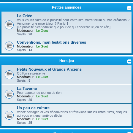
Petites annonces
La Criée
Vous voulez faire de la publicité pour votre site, votre forum ou vos créations ?
Annoncer une mise à jour ? Par ici !
[La publicité n’est admise que pour ce qui concerne le jeu de rôle]
Modérateur :
Le Guet
Sujets :
20
Conventions, manifestations diverses
Modérateur :
Le Guet
Sujets :
13
Hors-jeu
Petits Nouveaux et Grands Anciens
Où l’on se présente
Modérateur :
Le Guet
Sujets :
8
La Taverne
Pour papoter de tout ou de rien
Modérateur :
Le Guet
Sujets :
25
Un peu de culture
Venez partager ici vos découvertes et réflexions sur les livres, films, disques...
qui vous ont enchanté ou déplu
Modérateur :
Le Guet
Sujets :
25