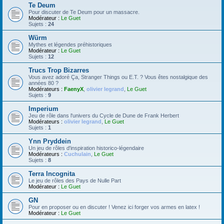
Te Deum
Pour discuter de Te Deum pour un massacre.
Modérateur :
Le Guet
Sujets :
24
Würm
Mythes et légendes préhistoriques
Modérateur :
Le Guet
Sujets :
12
Trucs Trop Bizarres
Vous avez adoré Ça, Stranger Things ou E.T. ? Vous êtes nostalgique des
années 80 ?
Modérateurs :
FaenyX
,
olivier legrand
,
Le Guet
Sujets :
9
Imperium
Jeu de rôle dans l'univers du Cycle de Dune de Frank Herbert
Modérateurs :
olivier legrand
,
Le Guet
Sujets :
1
Ynn Pryddein
Un jeu de rôles d'inspiration historico-légendaire
Modérateurs :
Cuchulain
,
Le Guet
Sujets :
8
Terra Incognita
Le jeu de rôles des Pays de Nulle Part
Modérateur :
Le Guet
GN
Pour en proposer ou en discuter ! Venez ici forger vos armes en latex !
Modérateur :
Le Guet