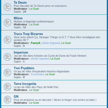
Te Deum
Pour discuter de Te Deum pour un massacre.
Modérateur :
Le Guet
Sujets :
24
Würm
Mythes et légendes préhistoriques
Modérateur :
Le Guet
Sujets :
12
Trucs Trop Bizarres
Vous avez adoré Ça, Stranger Things ou E.T. ? Vous êtes nostalgique des
années 80 ?
Modérateurs :
FaenyX
,
olivier legrand
,
Le Guet
Sujets :
9
Imperium
Jeu de rôle dans l'univers du Cycle de Dune de Frank Herbert
Modérateurs :
olivier legrand
,
Le Guet
Sujets :
1
Ynn Pryddein
Un jeu de rôles d'inspiration historico-légendaire
Modérateurs :
Cuchulain
,
Le Guet
Sujets :
8
Terra Incognita
Le jeu de rôles des Pays de Nulle Part
Modérateur :
Le Guet
GN
Pour en proposer ou en discuter ! Venez ici forger vos armes en latex !
Modérateur :
Le Guet