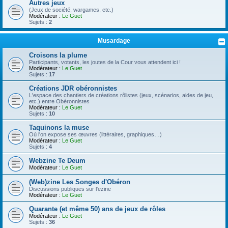
Autres jeux
(Jeux de société, wargames, etc.)
Modérateur :
Le Guet
Sujets :
2
Musardage
Croisons la plume
Participants, votants, les joutes de la Cour vous attendent ici !
Modérateur :
Le Guet
Sujets :
17
Créations JDR obéronnistes
L'espace des chantiers de créations rôlistes (jeux, scénarios, aides de jeu,
etc.) entre Obéronnistes
Modérateur :
Le Guet
Sujets :
10
Taquinons la muse
Où l'on expose ses œuvres (littéraires, graphiques…)
Modérateur :
Le Guet
Sujets :
4
Webzine Te Deum
Modérateur :
Le Guet
(Web)zine Les Songes d'Obéron
Discussions publiques sur l'ezine
Modérateur :
Le Guet
Quarante (et même 50) ans de jeux de rôles
Modérateur :
Le Guet
Sujets :
36