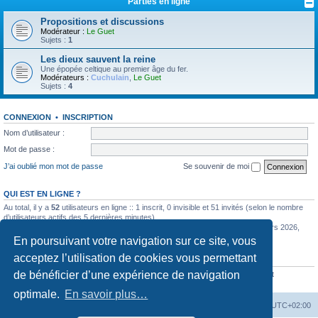
Parties en ligne
Propositions et discussions
Modérateur :
Le Guet
Sujets :
1
Les dieux sauvent la reine
Une épopée celtique au premier âge du fer.
Modérateurs :
Cuchulain
,
Le Guet
Sujets :
4
CONNEXION
•
INSCRIPTION
Nom d’utilisateur :
Mot de passe :
J’ai oublié mon mot de passe
Se souvenir de moi
QUI EST EN LIGNE ?
Au total, il y a
52
utilisateurs en ligne :: 1 inscrit, 0 invisible et 51 invités (selon le nombre
d’utilisateurs actifs des 5 dernières minutes)
Le nombre maximal d’utilisateurs en ligne simultanément a été de
585
le 11 mars 2026,
12:57
En poursuivant votre navigation sur ce site, vous
acceptez l’utilisation de cookies vous permettant
STATISTIQUES
de bénéficier d’une expérience de navigation
6352
messages •
442
sujets •
770
membres • Notre membre le plus récent est
Stevesuind
optimale.
En savoir plus…
La Cour d’Obéron
Accueil du forum
Fuseau horaire sur
UTC+02:00