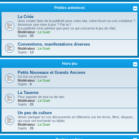
Petites annonces
La Criée
Vous voulez faire de la publicité pour votre site, votre forum ou vos créations ?
Annoncer une mise à jour ? Par ici !
[La publicité n’est admise que pour ce qui concerne le jeu de rôle]
Modérateur :
Le Guet
Sujets :
20
Conventions, manifestations diverses
Modérateur :
Le Guet
Sujets :
13
Hors-jeu
Petits Nouveaux et Grands Anciens
Où l’on se présente
Modérateur :
Le Guet
Sujets :
8
La Taverne
Pour papoter de tout ou de rien
Modérateur :
Le Guet
Sujets :
25
Un peu de culture
Venez partager ici vos découvertes et réflexions sur les livres, films, disques...
qui vous ont enchanté ou déplu
Modérateur :
Le Guet
Sujets :
25