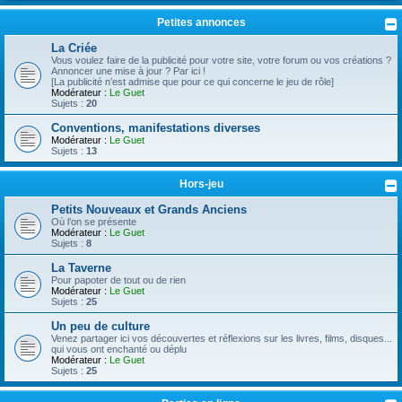
Petites annonces
La Criée
Vous voulez faire de la publicité pour votre site, votre forum ou vos créations ?
Annoncer une mise à jour ? Par ici !
[La publicité n’est admise que pour ce qui concerne le jeu de rôle]
Modérateur :
Le Guet
Sujets :
20
Conventions, manifestations diverses
Modérateur :
Le Guet
Sujets :
13
Hors-jeu
Petits Nouveaux et Grands Anciens
Où l’on se présente
Modérateur :
Le Guet
Sujets :
8
La Taverne
Pour papoter de tout ou de rien
Modérateur :
Le Guet
Sujets :
25
Un peu de culture
Venez partager ici vos découvertes et réflexions sur les livres, films, disques...
qui vous ont enchanté ou déplu
Modérateur :
Le Guet
Sujets :
25