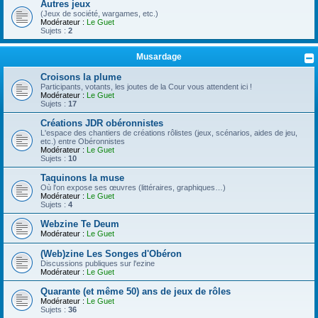
Autres jeux
(Jeux de société, wargames, etc.)
Modérateur :
Le Guet
Sujets :
2
Musardage
Croisons la plume
Participants, votants, les joutes de la Cour vous attendent ici !
Modérateur :
Le Guet
Sujets :
17
Créations JDR obéronnistes
L'espace des chantiers de créations rôlistes (jeux, scénarios, aides de jeu,
etc.) entre Obéronnistes
Modérateur :
Le Guet
Sujets :
10
Taquinons la muse
Où l'on expose ses œuvres (littéraires, graphiques…)
Modérateur :
Le Guet
Sujets :
4
Webzine Te Deum
Modérateur :
Le Guet
(Web)zine Les Songes d'Obéron
Discussions publiques sur l'ezine
Modérateur :
Le Guet
Quarante (et même 50) ans de jeux de rôles
Modérateur :
Le Guet
Sujets :
36