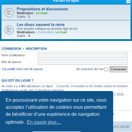
Parties en ligne
Propositions et discussions
Modérateur :
Le Guet
Sujets :
1
Les dieux sauvent la reine
Une épopée celtique au premier âge du fer.
Modérateurs :
Cuchulain
,
Le Guet
Sujets :
4
CONNEXION
•
INSCRIPTION
Nom d’utilisateur :
Mot de passe :
J’ai oublié mon mot de passe
Se souvenir de moi
QUI EST EN LIGNE ?
Au total, il y a
84
utilisateurs en ligne :: 2 inscrits, 0 invisible et 82 invités (selon le nombre
d’utilisateurs actifs des 5 dernières minutes)
Le nombre maximal d’utilisateurs en ligne simultanément a été de
585
le 11 mars 2026,
12:57
En poursuivant votre navigation sur ce site, vous
acceptez l’utilisation de cookies vous permettant
STATISTIQUES
de bénéficier d’une expérience de navigation
6353
messages •
443
sujets •
774
membres • Notre membre le plus récent est
UierApown
optimale.
En savoir plus…
La Cour d’Obéron
Accueil du forum
Fuseau horaire sur
UTC+02:00