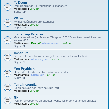
Te Deum
Pour discuter de Te Deum pour un massacre.
Modérateur :
Le Guet
Sujets :
24
Würm
Mythes et légendes préhistoriques
Modérateur :
Le Guet
Sujets :
12
Trucs Trop Bizarres
Vous avez adoré Ça, Stranger Things ou E.T. ? Vous êtes nostalgique des
années 80 ?
Modérateurs :
FaenyX
,
olivier legrand
,
Le Guet
Sujets :
9
Imperium
Jeu de rôle dans l'univers du Cycle de Dune de Frank Herbert
Modérateurs :
olivier legrand
,
Le Guet
Sujets :
1
Ynn Pryddein
Un jeu de rôles d'inspiration historico-légendaire
Modérateurs :
Cuchulain
,
Le Guet
Sujets :
8
Terra Incognita
Le jeu de rôles des Pays de Nulle Part
Modérateur :
Le Guet
GN
Pour en proposer ou en discuter ! Venez ici forger vos armes en latex !
Modérateur :
Le Guet