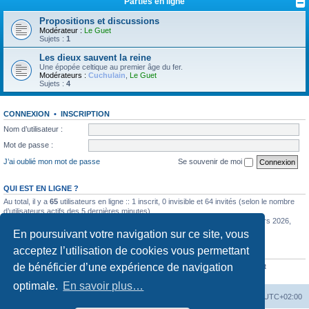
Parties en ligne
Propositions et discussions
Modérateur :
Le Guet
Sujets :
1
Les dieux sauvent la reine
Une épopée celtique au premier âge du fer.
Modérateurs :
Cuchulain
,
Le Guet
Sujets :
4
CONNEXION
•
INSCRIPTION
Nom d’utilisateur :
Mot de passe :
J’ai oublié mon mot de passe
Se souvenir de moi
QUI EST EN LIGNE ?
Au total, il y a
65
utilisateurs en ligne :: 1 inscrit, 0 invisible et 64 invités (selon le nombre
d’utilisateurs actifs des 5 dernières minutes)
Le nombre maximal d’utilisateurs en ligne simultanément a été de
585
le 11 mars 2026,
12:57
En poursuivant votre navigation sur ce site, vous
acceptez l’utilisation de cookies vous permettant
STATISTIQUES
de bénéficier d’une expérience de navigation
6352
messages •
443
sujets •
770
membres • Notre membre le plus récent est
Stevesuind
optimale.
En savoir plus…
La Cour d’Obéron
Accueil du forum
Fuseau horaire sur
UTC+02:00