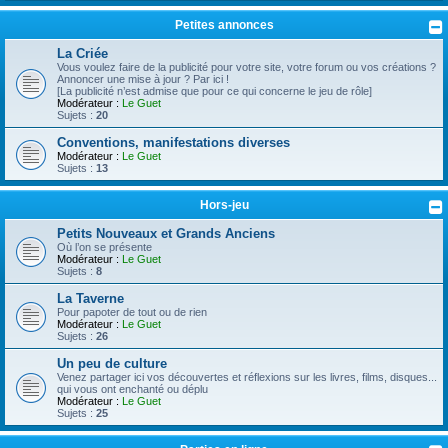
Petites annonces
La Criée
Vous voulez faire de la publicité pour votre site, votre forum ou vos créations ?
Annoncer une mise à jour ? Par ici !
[La publicité n’est admise que pour ce qui concerne le jeu de rôle]
Modérateur :
Le Guet
Sujets :
20
Conventions, manifestations diverses
Modérateur :
Le Guet
Sujets :
13
Hors-jeu
Petits Nouveaux et Grands Anciens
Où l’on se présente
Modérateur :
Le Guet
Sujets :
8
La Taverne
Pour papoter de tout ou de rien
Modérateur :
Le Guet
Sujets :
26
Un peu de culture
Venez partager ici vos découvertes et réflexions sur les livres, films, disques...
qui vous ont enchanté ou déplu
Modérateur :
Le Guet
Sujets :
25