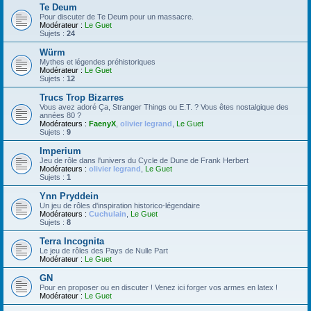
Te Deum
Pour discuter de Te Deum pour un massacre.
Modérateur :
Le Guet
Sujets :
24
Würm
Mythes et légendes préhistoriques
Modérateur :
Le Guet
Sujets :
12
Trucs Trop Bizarres
Vous avez adoré Ça, Stranger Things ou E.T. ? Vous êtes nostalgique des
années 80 ?
Modérateurs :
FaenyX
,
olivier legrand
,
Le Guet
Sujets :
9
Imperium
Jeu de rôle dans l'univers du Cycle de Dune de Frank Herbert
Modérateurs :
olivier legrand
,
Le Guet
Sujets :
1
Ynn Pryddein
Un jeu de rôles d'inspiration historico-légendaire
Modérateurs :
Cuchulain
,
Le Guet
Sujets :
8
Terra Incognita
Le jeu de rôles des Pays de Nulle Part
Modérateur :
Le Guet
GN
Pour en proposer ou en discuter ! Venez ici forger vos armes en latex !
Modérateur :
Le Guet