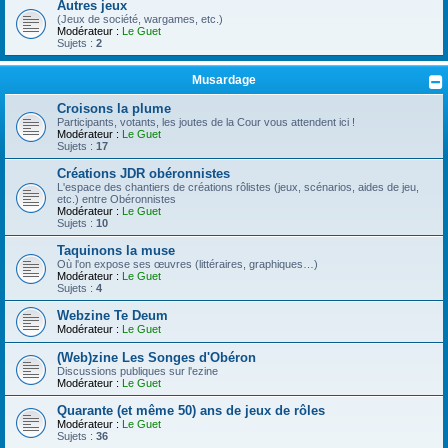
Autres jeux
(Jeux de société, wargames, etc.)
Modérateur :
Le Guet
Sujets :
2
Musardage
Croisons la plume
Participants, votants, les joutes de la Cour vous attendent ici !
Modérateur :
Le Guet
Sujets :
17
Créations JDR obéronnistes
L'espace des chantiers de créations rôlistes (jeux, scénarios, aides de jeu,
etc.) entre Obéronnistes
Modérateur :
Le Guet
Sujets :
10
Taquinons la muse
Où l'on expose ses œuvres (littéraires, graphiques…)
Modérateur :
Le Guet
Sujets :
4
Webzine Te Deum
Modérateur :
Le Guet
(Web)zine Les Songes d'Obéron
Discussions publiques sur l'ezine
Modérateur :
Le Guet
Quarante (et même 50) ans de jeux de rôles
Modérateur :
Le Guet
Sujets :
36