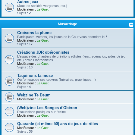
Autres jeux
(Jeux de société, wargames, etc.)
Modérateur :
Le Guet
Sujets :
2
Musardage
Croisons la plume
Participants, votants, les joutes de la Cour vous attendent ici !
Modérateur :
Le Guet
Sujets :
17
Créations JDR obéronnistes
L'espace des chantiers de créations rôlistes (jeux, scénarios, aides de jeu,
etc.) entre Obéronnistes
Modérateur :
Le Guet
Sujets :
10
Taquinons la muse
Où l'on expose ses œuvres (littéraires, graphiques…)
Modérateur :
Le Guet
Sujets :
4
Webzine Te Deum
Modérateur :
Le Guet
(Web)zine Les Songes d'Obéron
Discussions publiques sur l'ezine
Modérateur :
Le Guet
Quarante (et même 50) ans de jeux de rôles
Modérateur :
Le Guet
Sujets :
36