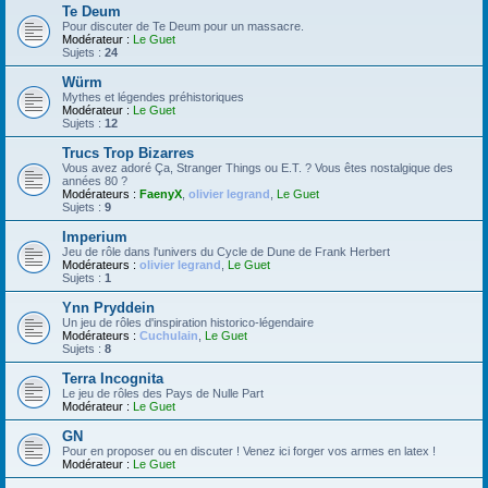
Te Deum
Pour discuter de Te Deum pour un massacre.
Modérateur :
Le Guet
Sujets :
24
Würm
Mythes et légendes préhistoriques
Modérateur :
Le Guet
Sujets :
12
Trucs Trop Bizarres
Vous avez adoré Ça, Stranger Things ou E.T. ? Vous êtes nostalgique des
années 80 ?
Modérateurs :
FaenyX
,
olivier legrand
,
Le Guet
Sujets :
9
Imperium
Jeu de rôle dans l'univers du Cycle de Dune de Frank Herbert
Modérateurs :
olivier legrand
,
Le Guet
Sujets :
1
Ynn Pryddein
Un jeu de rôles d'inspiration historico-légendaire
Modérateurs :
Cuchulain
,
Le Guet
Sujets :
8
Terra Incognita
Le jeu de rôles des Pays de Nulle Part
Modérateur :
Le Guet
GN
Pour en proposer ou en discuter ! Venez ici forger vos armes en latex !
Modérateur :
Le Guet