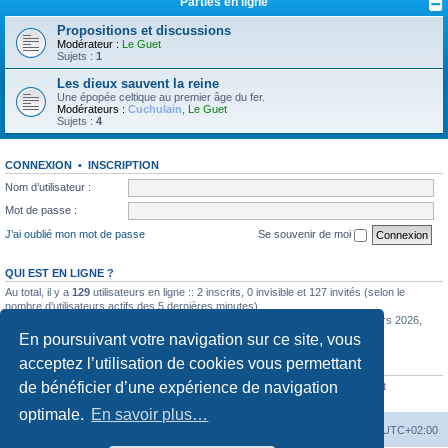
Parties en ligne
Propositions et discussions
Modérateur :
Le Guet
Sujets :
1
Les dieux sauvent la reine
Une épopée celtique au premier âge du fer.
Modérateurs :
Cuchulain
,
Le Guet
Sujets :
4
CONNEXION
•
INSCRIPTION
Nom d’utilisateur :
Mot de passe :
J’ai oublié mon mot de passe
Se souvenir de moi
QUI EST EN LIGNE ?
Au total, il y a
129
utilisateurs en ligne :: 2 inscrits, 0 invisible et 127 invités (selon le
nombre d’utilisateurs actifs des 5 dernières minutes)
Le nombre maximal d’utilisateurs en ligne simultanément a été de
585
le 11 mars 2026,
12:57
En poursuivant votre navigation sur ce site, vous
acceptez l’utilisation de cookies vous permettant
STATISTIQUES
de bénéficier d’une expérience de navigation
6352
messages •
442
sujets •
773
membres • Notre membre le plus récent est
BillyQuape
optimale.
En savoir plus…
La Cour d’Obéron
Accueil du forum
Fuseau horaire sur
UTC+02:00