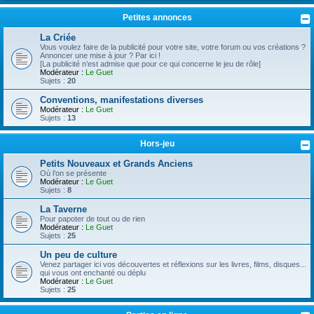
Petites annonces
La Criée
Vous voulez faire de la publicité pour votre site, votre forum ou vos créations ?
Annoncer une mise à jour ? Par ici !
[La publicité n’est admise que pour ce qui concerne le jeu de rôle]
Modérateur :
Le Guet
Sujets :
20
Conventions, manifestations diverses
Modérateur :
Le Guet
Sujets :
13
Hors-jeu
Petits Nouveaux et Grands Anciens
Où l’on se présente
Modérateur :
Le Guet
Sujets :
8
La Taverne
Pour papoter de tout ou de rien
Modérateur :
Le Guet
Sujets :
25
Un peu de culture
Venez partager ici vos découvertes et réflexions sur les livres, films, disques...
qui vous ont enchanté ou déplu
Modérateur :
Le Guet
Sujets :
25