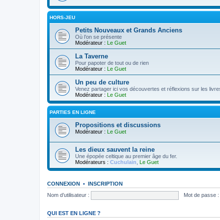
HORS-JEU
Petits Nouveaux et Grands Anciens
Où l’on se présente
Modérateur :
Le Guet
La Taverne
Pour papoter de tout ou de rien
Modérateur :
Le Guet
Un peu de culture
Venez partager ici vos découvertes et réflexions sur les livre
Modérateur :
Le Guet
PARTIES EN LIGNE
Propositions et discussions
Modérateur :
Le Guet
Les dieux sauvent la reine
Une épopée celtique au premier âge du fer.
Modérateurs :
Cuchulain
,
Le Guet
CONNEXION
•
INSCRIPTION
Nom d’utilisateur :
Mot de passe :
QUI EST EN LIGNE ?