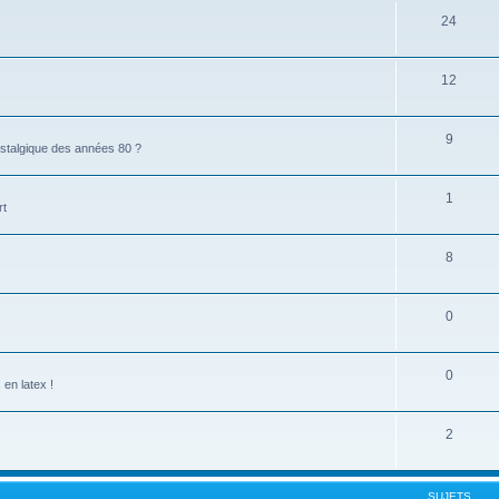
24
12
9
stalgique des années 80 ?
1
rt
8
0
0
en latex !
2
SUJETS