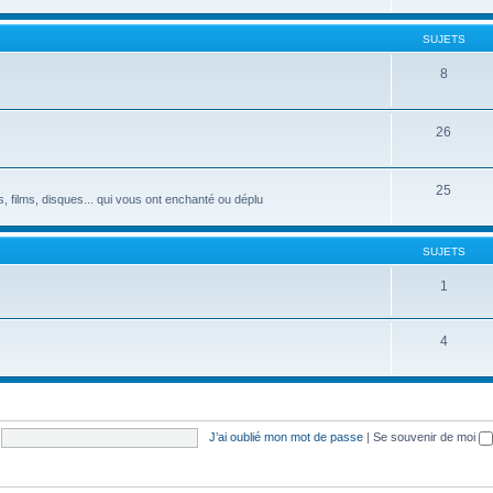
SUJETS
8
26
25
s, films, disques... qui vous ont enchanté ou déplu
SUJETS
1
4
J’ai oublié mon mot de passe
|
Se souvenir de moi