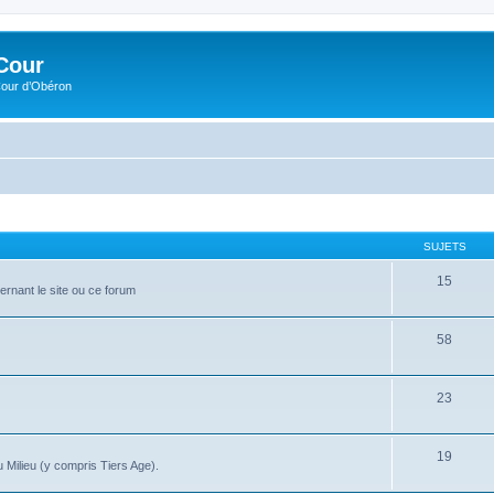
Cour
Cour d’Obéron
SUJETS
15
ernant le site ou ce forum
58
23
19
 Milieu (y compris Tiers Age).