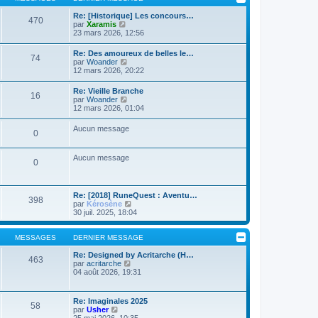
m
l
g
e
t
Re: [Historique] Les concours…
e
s
470
e
C
par
Xaramis
s
r
o
23 mars 2026, 12:56
a
l
n
g
e
s
Re: Des amoureux de belles le…
e
d
74
u
C
par
Woander
e
l
o
12 mars 2026, 20:22
r
t
n
n
e
s
i
Re: Vieille Branche
r
16
u
e
C
par
Woander
l
l
r
o
12 mars 2026, 01:04
e
t
m
n
d
e
e
s
e
Aucun message
r
s
0
u
r
l
s
l
n
e
a
t
i
d
Aucun message
g
e
e
0
e
e
r
r
r
l
m
n
e
e
i
d
s
Re: [2018] RuneQuest : Aventu…
e
398
e
s
C
par
Kérosène
r
r
a
o
30 juil. 2025, 18:04
m
n
g
n
e
i
e
s
s
e
u
MESSAGES
DERNIER MESSAGE
s
r
l
a
m
t
Re: Designed by Acritarche (H…
g
463
e
C
e
par
acritarche
e
s
o
r
04 août 2026, 19:31
s
n
l
a
s
e
g
u
d
Re: Imaginales 2025
e
58
l
e
C
par
Usher
t
r
o