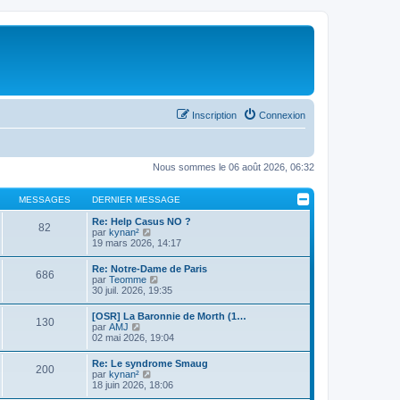
Inscription
Connexion
Nous sommes le 06 août 2026, 06:32
MESSAGES
DERNIER MESSAGE
Re: Help Casus NO ?
82
C
par
kynan²
o
19 mars 2026, 14:17
n
s
Re: Notre-Dame de Paris
686
u
C
par
Teomme
l
o
30 juil. 2026, 19:35
t
n
e
s
[OSR] La Baronnie de Morth (1…
r
130
u
C
par
AMJ
l
l
o
02 mai 2026, 19:04
e
t
n
d
e
s
e
Re: Le syndrome Smaug
r
200
u
r
C
par
kynan²
l
l
n
o
18 juin 2026, 18:06
e
t
i
n
d