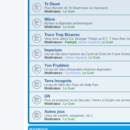
Te Deum
Pour discuter de Te Deum pour un massacre.
Modérateur :
Le Guet
Würm
Mythes et légendes préhistoriques
Modérateur :
Le Guet
Trucs Trop Bizarres
Vous avez adoré Ça, Stranger Things ou E.T. ? Vous êtes no
Modérateurs :
FaenyX
,
olivier legrand
,
Le Guet
Imperium
Jeu de rôle dans l'univers du Cycle de Dune de Frank Herbe
Modérateurs :
olivier legrand
,
Le Guet
Ynn Pryddein
Un jeu de rôles d'inspiration historico-légendaire
Modérateurs :
Cuchulain
,
Le Guet
Terra Incognita
Le jeu de rôles des Pays de Nulle Part
Modérateur :
Le Guet
GN
Pour en proposer ou en discuter ! Venez ici forger vos armes 
Modérateur :
Le Guet
Autres jeux
(Jeux de société, wargames, etc.)
Modérateur :
Le Guet
MUSARDAGE