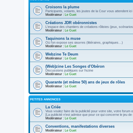
Croisons la plume
Participants, votants, les joutes de la Cour vous attendent ici 
Modérateur :
Le Guet
Créations JDR obéronnistes
L'espace des chantiers de créations rôlistes (jeux, scénarios
Modérateur :
Le Guet
Taquinons la muse
Où l'on expose ses œuvres (littéraires, graphiques…)
Modérateur :
Le Guet
Webzine Te Deum
Modérateur :
Le Guet
(Web)zine Les Songes d'Obéron
Discussions publiques sur l'ezine
Modérateur :
Le Guet
Quarante (et même 50) ans de jeux de rôles
Modérateur :
Le Guet
PETITES ANNONCES
La Criée
Vous voulez faire de la publicité pour votre site, votre forum
[La publicité n’est admise que pour ce qui concerne le jeu de 
Modérateur :
Le Guet
Conventions, manifestations diverses
Modérateur :
Le Guet