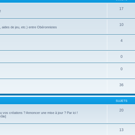
17
!
10
, aides de jeu, etc.) entre Obéronnistes
4
0
0
36
SUJETS
20
 ou vos créations ? Annoncer une mise à jour ? Par ici !
rôle]
13