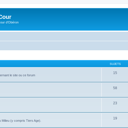
Cour
Cour d’Obéron
SUJETS
15
ernant le site ou ce forum
58
23
19
 Milieu (y compris Tiers Age).