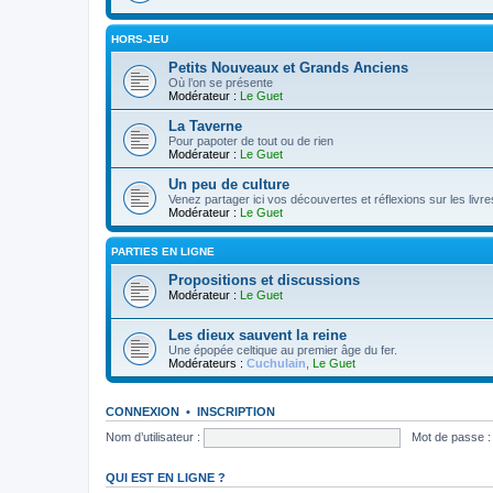
HORS-JEU
Petits Nouveaux et Grands Anciens
Où l’on se présente
Modérateur :
Le Guet
La Taverne
Pour papoter de tout ou de rien
Modérateur :
Le Guet
Un peu de culture
Venez partager ici vos découvertes et réflexions sur les livre
Modérateur :
Le Guet
PARTIES EN LIGNE
Propositions et discussions
Modérateur :
Le Guet
Les dieux sauvent la reine
Une épopée celtique au premier âge du fer.
Modérateurs :
Cuchulain
,
Le Guet
CONNEXION
•
INSCRIPTION
Nom d’utilisateur :
Mot de passe :
QUI EST EN LIGNE ?