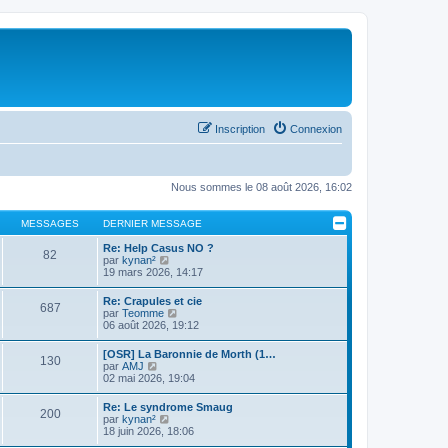
Inscription
Connexion
Nous sommes le 08 août 2026, 16:02
MESSAGES
DERNIER MESSAGE
Re: Help Casus NO ?
82
C
par
kynan²
o
19 mars 2026, 14:17
n
s
Re: Crapules et cie
687
u
C
par
Teomme
l
o
06 août 2026, 19:12
t
n
e
s
[OSR] La Baronnie de Morth (1…
r
130
u
C
par
AMJ
l
l
o
02 mai 2026, 19:04
e
t
n
d
e
s
e
Re: Le syndrome Smaug
r
200
u
r
C
par
kynan²
l
l
n
o
18 juin 2026, 18:06
e
t
i
n
d