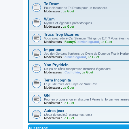
Te Deum
Pour discuter de Te Deum pour un massacre.
Modérateur :
Le Guet
Würm
Mythes et légendes préhistoriques
Modérateur :
Le Guet
Trucs Trop Bizarres
Vous avez adoré Ça, Stranger Things ou E.T. ? Vous êtes no
Modérateurs :
FaenyX
,
olivier legrand
,
Le Guet
Imperium
Jeu de rôle dans l'univers du Cycle de Dune de Frank Herbe
Modérateurs :
olivier legrand
,
Le Guet
Ynn Pryddein
Un jeu de rôles d'inspiration historico-légendaire
Modérateurs :
Cuchulain
,
Le Guet
Terra Incognita
Le jeu de rôles des Pays de Nulle Part
Modérateur :
Le Guet
GN
Pour en proposer ou en discuter ! Venez ici forger vos armes 
Modérateur :
Le Guet
Autres jeux
(Jeux de société, wargames, etc.)
Modérateur :
Le Guet
MUSARDAGE