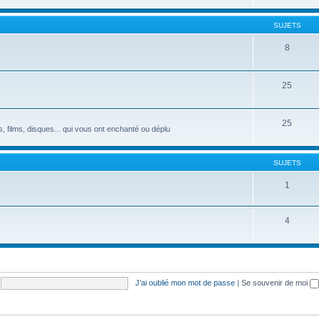
SUJETS
8
25
25
s, films, disques... qui vous ont enchanté ou déplu
SUJETS
1
4
J’ai oublié mon mot de passe
|
Se souvenir de moi