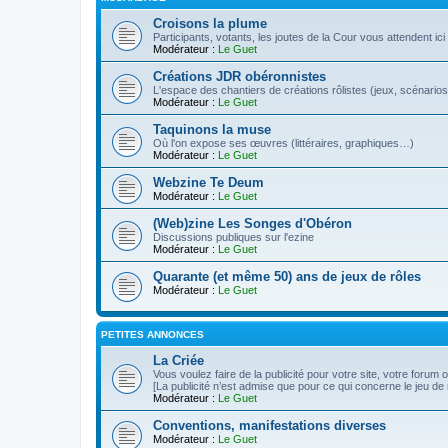
Croisons la plume
Participants, votants, les joutes de la Cour vous attendent ici 
Modérateur :
Le Guet
Créations JDR obéronnistes
L'espace des chantiers de créations rôlistes (jeux, scénarios
Modérateur :
Le Guet
Taquinons la muse
Où l'on expose ses œuvres (littéraires, graphiques…)
Modérateur :
Le Guet
Webzine Te Deum
Modérateur :
Le Guet
(Web)zine Les Songes d'Obéron
Discussions publiques sur l'ezine
Modérateur :
Le Guet
Quarante (et même 50) ans de jeux de rôles
Modérateur :
Le Guet
PETITES ANNONCES
La Criée
Vous voulez faire de la publicité pour votre site, votre forum
[La publicité n’est admise que pour ce qui concerne le jeu de 
Modérateur :
Le Guet
Conventions, manifestations diverses
Modérateur :
Le Guet