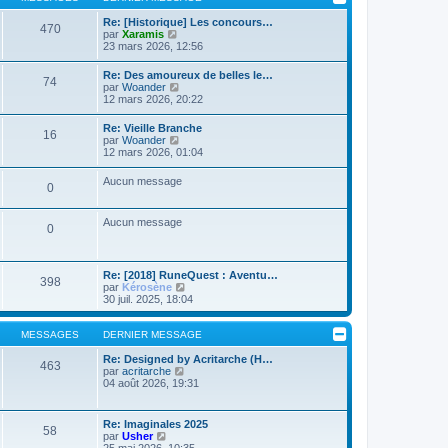
m
l
g
e
t
Re: [Historique] Les concours…
e
s
470
e
C
par
Xaramis
s
r
o
23 mars 2026, 12:56
a
l
n
g
e
s
Re: Des amoureux de belles le…
e
d
74
u
C
par
Woander
e
l
o
12 mars 2026, 20:22
r
t
n
n
e
s
i
Re: Vieille Branche
r
16
u
e
C
par
Woander
l
l
r
o
12 mars 2026, 01:04
e
t
m
n
d
e
e
s
e
Aucun message
r
s
0
u
r
l
s
l
n
e
a
t
i
d
Aucun message
g
e
e
0
e
e
r
r
r
l
m
n
e
e
i
d
s
Re: [2018] RuneQuest : Aventu…
e
398
e
s
C
par
Kérosène
r
r
a
o
30 juil. 2025, 18:04
m
n
g
n
e
i
e
s
s
e
u
MESSAGES
DERNIER MESSAGE
s
r
l
a
m
t
Re: Designed by Acritarche (H…
g
463
e
C
e
par
acritarche
e
s
o
r
04 août 2026, 19:31
s
n
l
a
s
e
g
u
d
Re: Imaginales 2025
e
58
l
e
C
par
Usher
t
r
o