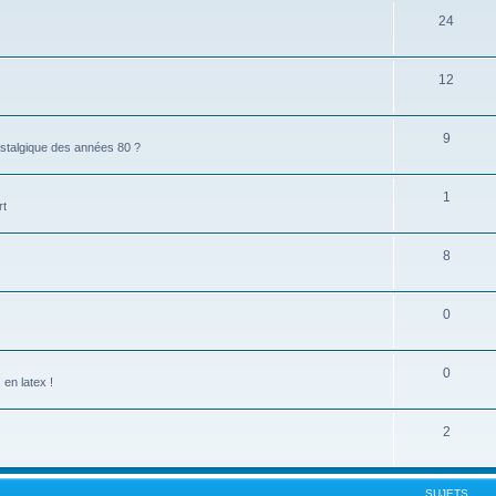
24
12
9
stalgique des années 80 ?
1
rt
8
0
0
en latex !
2
SUJETS