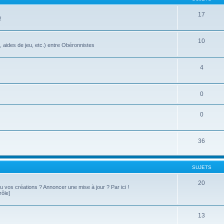
17
!
10
, aides de jeu, etc.) entre Obéronnistes
4
0
0
36
SUJETS
20
 ou vos créations ? Annoncer une mise à jour ? Par ici !
rôle]
13