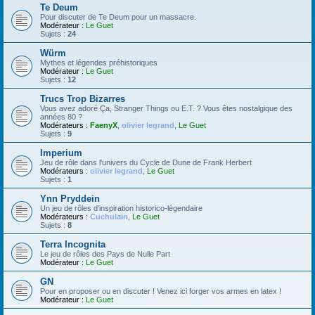
Te Deum
Pour discuter de Te Deum pour un massacre.
Modérateur :
Le Guet
Sujets :
24
Würm
Mythes et légendes préhistoriques
Modérateur :
Le Guet
Sujets :
12
Trucs Trop Bizarres
Vous avez adoré Ça, Stranger Things ou E.T. ? Vous êtes nostalgique des
années 80 ?
Modérateurs :
FaenyX
,
olivier legrand
,
Le Guet
Sujets :
9
Imperium
Jeu de rôle dans l'univers du Cycle de Dune de Frank Herbert
Modérateurs :
olivier legrand
,
Le Guet
Sujets :
1
Ynn Pryddein
Un jeu de rôles d'inspiration historico-légendaire
Modérateurs :
Cuchulain
,
Le Guet
Sujets :
8
Terra Incognita
Le jeu de rôles des Pays de Nulle Part
Modérateur :
Le Guet
GN
Pour en proposer ou en discuter ! Venez ici forger vos armes en latex !
Modérateur :
Le Guet