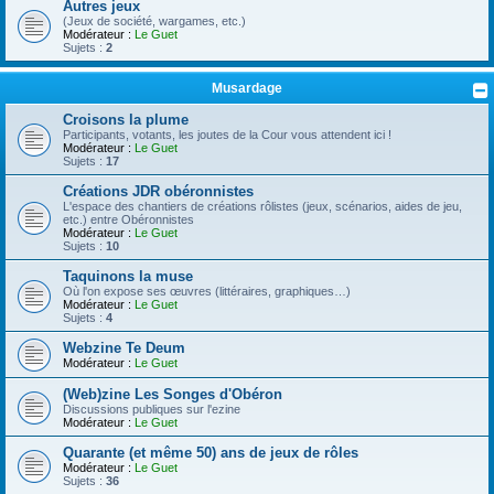
Autres jeux
(Jeux de société, wargames, etc.)
Modérateur :
Le Guet
Sujets :
2
Musardage
Croisons la plume
Participants, votants, les joutes de la Cour vous attendent ici !
Modérateur :
Le Guet
Sujets :
17
Créations JDR obéronnistes
L'espace des chantiers de créations rôlistes (jeux, scénarios, aides de jeu,
etc.) entre Obéronnistes
Modérateur :
Le Guet
Sujets :
10
Taquinons la muse
Où l'on expose ses œuvres (littéraires, graphiques…)
Modérateur :
Le Guet
Sujets :
4
Webzine Te Deum
Modérateur :
Le Guet
(Web)zine Les Songes d'Obéron
Discussions publiques sur l'ezine
Modérateur :
Le Guet
Quarante (et même 50) ans de jeux de rôles
Modérateur :
Le Guet
Sujets :
36