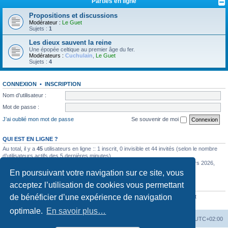
Parties en ligne
Propositions et discussions
Modérateur :
Le Guet
Sujets :
1
Les dieux sauvent la reine
Une épopée celtique au premier âge du fer.
Modérateurs :
Cuchulain
,
Le Guet
Sujets :
4
CONNEXION
•
INSCRIPTION
Nom d’utilisateur :
Mot de passe :
J’ai oublié mon mot de passe
Se souvenir de moi
QUI EST EN LIGNE ?
Au total, il y a
45
utilisateurs en ligne :: 1 inscrit, 0 invisible et 44 invités (selon le nombre
d’utilisateurs actifs des 5 dernières minutes)
Le nombre maximal d’utilisateurs en ligne simultanément a été de
585
le 11 mars 2026,
12:57
En poursuivant votre navigation sur ce site, vous
acceptez l’utilisation de cookies vous permettant
STATISTIQUES
de bénéficier d’une expérience de navigation
6352
messages •
442
sujets •
770
membres • Notre membre le plus récent est
Stevesuind
optimale.
En savoir plus…
La Cour d’Obéron
Accueil du forum
Fuseau horaire sur
UTC+02:00