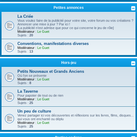
Petites annonces
La Criée
Vous voulez faire de la publicité pour votre site, votre forum ou vos créations ?
Annoncer une mise à jour ? Par ici !
[La publicité n’est admise que pour ce qui concerne le jeu de rôle]
Modérateur :
Le Guet
Sujets :
20
Conventions, manifestations diverses
Modérateur :
Le Guet
Sujets :
13
Hors-jeu
Petits Nouveaux et Grands Anciens
Où l’on se présente
Modérateur :
Le Guet
Sujets :
8
La Taverne
Pour papoter de tout ou de rien
Modérateur :
Le Guet
Sujets :
25
Un peu de culture
Venez partager ici vos découvertes et réflexions sur les livres, films, disques...
qui vous ont enchanté ou déplu
Modérateur :
Le Guet
Sujets :
25