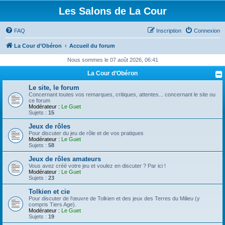
Les Salons de La Cour
FAQ
Inscription
Connexion
La Cour d’Obéron
Accueil du forum
Nous sommes le 07 août 2026, 06:41
La Cour d’Obéron
Le site, le forum
Concernant toutes vos remarques, critiques, attentes... concernant le site ou
ce forum
Modérateur :
Le Guet
Sujets :
15
Jeux de rôles
Pour discuter du jeu de rôle et de vos pratiques
Modérateur :
Le Guet
Sujets :
58
Jeux de rôles amateurs
Vous avez créé votre jeu et voulez en discuter ? Par ici !
Modérateur :
Le Guet
Sujets :
23
Tolkien et cie
Pour discuter de l'œuvre de Tolkien et des jeux des Terres du Milieu (y
compris Tiers Age).
Modérateur :
Le Guet
Sujets :
19