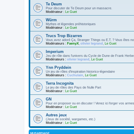
Te Deum
Pour discuter de Te Deum pour un massacre.
Modérateur :
Le Guet
Würm
Mythes et légendes préhistoriques
Modérateur :
Le Guet
Trucs Trop Bizarres
Vous avez adoré Ça, Stranger Things ou E.T. ? Vous êtes no
Modérateurs :
FaenyX
,
olivier legrand
,
Le Guet
Imperium
Jeu de rôle dans l'univers du Cycle de Dune de Frank Herbe
Modérateurs :
olivier legrand
,
Le Guet
Ynn Pryddein
Un jeu de rôles d'inspiration historico-légendaire
Modérateurs :
Cuchulain
,
Le Guet
Terra Incognita
Le jeu de rôles des Pays de Nulle Part
Modérateur :
Le Guet
GN
Pour en proposer ou en discuter ! Venez ici forger vos armes 
Modérateur :
Le Guet
Autres jeux
(Jeux de société, wargames, etc.)
Modérateur :
Le Guet
MUSARDAGE