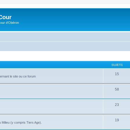
Cour
Cour d’Obéron
SUJETS
15
ernant le site ou ce forum
58
23
19
 Milieu (y compris Tiers Age).