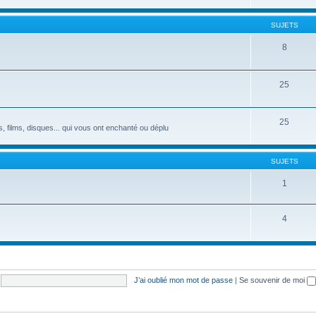
SUJETS
8
25
25
s, films, disques... qui vous ont enchanté ou déplu
SUJETS
1
4
J’ai oublié mon mot de passe
|
Se souvenir de moi