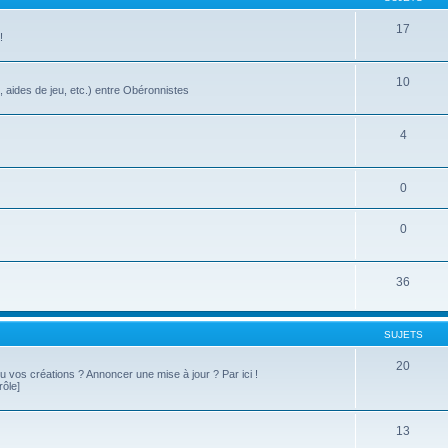
17
!
10
, aides de jeu, etc.) entre Obéronnistes
4
0
0
36
SUJETS
20
 ou vos créations ? Annoncer une mise à jour ? Par ici !
rôle]
13