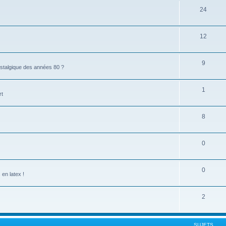
24
12
9
stalgique des années 80 ?
1
rt
8
0
0
en latex !
2
SUJETS