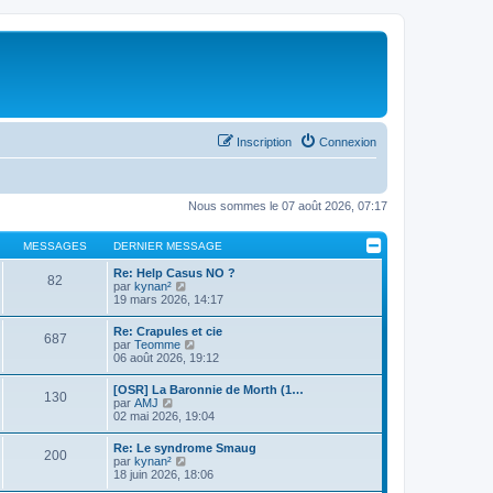
Inscription
Connexion
Nous sommes le 07 août 2026, 07:17
MESSAGES
DERNIER MESSAGE
Re: Help Casus NO ?
82
C
par
kynan²
o
19 mars 2026, 14:17
n
s
Re: Crapules et cie
687
u
C
par
Teomme
l
o
06 août 2026, 19:12
t
n
e
s
[OSR] La Baronnie de Morth (1…
r
130
u
C
par
AMJ
l
l
o
02 mai 2026, 19:04
e
t
n
d
e
s
e
Re: Le syndrome Smaug
r
200
u
r
C
par
kynan²
l
l
n
o
18 juin 2026, 18:06
e
t
i
n
d