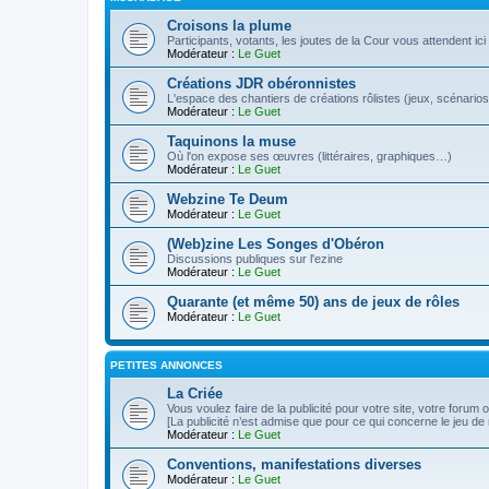
Croisons la plume
Participants, votants, les joutes de la Cour vous attendent ici 
Modérateur :
Le Guet
Créations JDR obéronnistes
L'espace des chantiers de créations rôlistes (jeux, scénarios
Modérateur :
Le Guet
Taquinons la muse
Où l'on expose ses œuvres (littéraires, graphiques…)
Modérateur :
Le Guet
Webzine Te Deum
Modérateur :
Le Guet
(Web)zine Les Songes d'Obéron
Discussions publiques sur l'ezine
Modérateur :
Le Guet
Quarante (et même 50) ans de jeux de rôles
Modérateur :
Le Guet
PETITES ANNONCES
La Criée
Vous voulez faire de la publicité pour votre site, votre forum
[La publicité n’est admise que pour ce qui concerne le jeu de 
Modérateur :
Le Guet
Conventions, manifestations diverses
Modérateur :
Le Guet