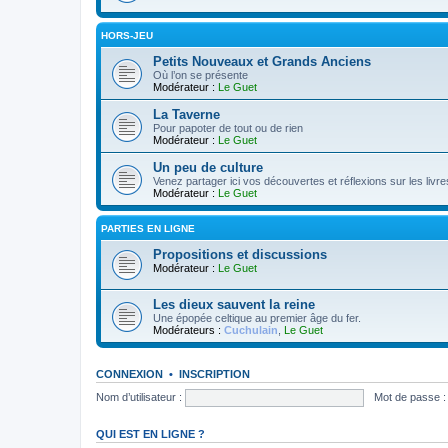
HORS-JEU
Petits Nouveaux et Grands Anciens
Où l’on se présente
Modérateur :
Le Guet
La Taverne
Pour papoter de tout ou de rien
Modérateur :
Le Guet
Un peu de culture
Venez partager ici vos découvertes et réflexions sur les livre
Modérateur :
Le Guet
PARTIES EN LIGNE
Propositions et discussions
Modérateur :
Le Guet
Les dieux sauvent la reine
Une épopée celtique au premier âge du fer.
Modérateurs :
Cuchulain
,
Le Guet
CONNEXION
•
INSCRIPTION
Nom d’utilisateur :
Mot de passe :
QUI EST EN LIGNE ?