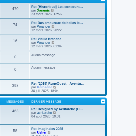
m
l
g
e
t
Re: [Historique] Les concours…
e
s
470
e
C
par
Xaramis
s
r
o
23 mars 2026, 12:56
a
l
n
g
e
s
Re: Des amoureux de belles le…
e
d
74
u
C
par
Woander
e
l
o
12 mars 2026, 20:22
r
t
n
n
e
s
i
Re: Vieille Branche
r
16
u
e
C
par
Woander
l
l
r
o
12 mars 2026, 01:04
e
t
m
n
d
e
e
s
e
Aucun message
r
s
0
u
r
l
s
l
n
e
a
t
i
d
Aucun message
g
e
e
0
e
e
r
r
r
l
m
n
e
e
i
d
s
Re: [2018] RuneQuest : Aventu…
e
398
e
s
C
par
Kérosène
r
r
a
o
30 juil. 2025, 18:04
m
n
g
n
e
i
e
s
s
e
u
MESSAGES
DERNIER MESSAGE
s
r
l
a
m
t
Re: Designed by Acritarche (H…
g
463
e
C
e
par
acritarche
e
s
o
r
04 août 2026, 19:31
s
n
l
a
s
e
g
u
d
Re: Imaginales 2025
e
58
l
e
C
par
Usher
t
r
o