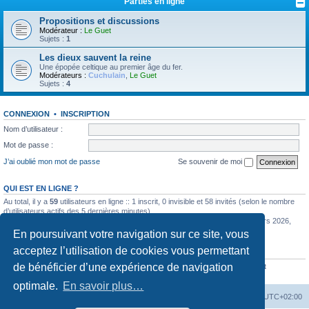
Parties en ligne
Propositions et discussions
Modérateur :
Le Guet
Sujets :
1
Les dieux sauvent la reine
Une épopée celtique au premier âge du fer.
Modérateurs :
Cuchulain
,
Le Guet
Sujets :
4
CONNEXION
•
INSCRIPTION
Nom d’utilisateur :
Mot de passe :
J’ai oublié mon mot de passe
Se souvenir de moi
QUI EST EN LIGNE ?
Au total, il y a
59
utilisateurs en ligne :: 1 inscrit, 0 invisible et 58 invités (selon le nombre
d’utilisateurs actifs des 5 dernières minutes)
Le nombre maximal d’utilisateurs en ligne simultanément a été de
585
le 11 mars 2026,
12:57
En poursuivant votre navigation sur ce site, vous
acceptez l’utilisation de cookies vous permettant
STATISTIQUES
de bénéficier d’une expérience de navigation
6352
messages •
442
sujets •
772
membres • Notre membre le plus récent est
BillyQuape
optimale.
En savoir plus…
La Cour d’Obéron
Accueil du forum
Fuseau horaire sur
UTC+02:00