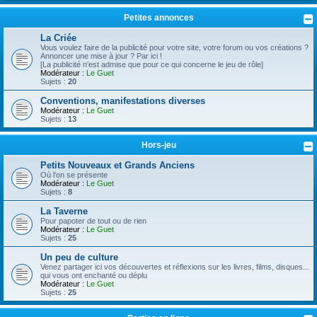
Petites annonces
La Criée
Vous voulez faire de la publicité pour votre site, votre forum ou vos créations ?
Annoncer une mise à jour ? Par ici !
[La publicité n’est admise que pour ce qui concerne le jeu de rôle]
Modérateur :
Le Guet
Sujets :
20
Conventions, manifestations diverses
Modérateur :
Le Guet
Sujets :
13
Hors-jeu
Petits Nouveaux et Grands Anciens
Où l’on se présente
Modérateur :
Le Guet
Sujets :
8
La Taverne
Pour papoter de tout ou de rien
Modérateur :
Le Guet
Sujets :
25
Un peu de culture
Venez partager ici vos découvertes et réflexions sur les livres, films, disques...
qui vous ont enchanté ou déplu
Modérateur :
Le Guet
Sujets :
25