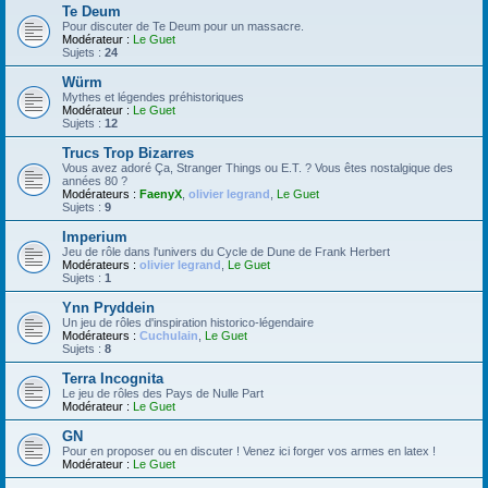
Te Deum
Pour discuter de Te Deum pour un massacre.
Modérateur :
Le Guet
Sujets :
24
Würm
Mythes et légendes préhistoriques
Modérateur :
Le Guet
Sujets :
12
Trucs Trop Bizarres
Vous avez adoré Ça, Stranger Things ou E.T. ? Vous êtes nostalgique des
années 80 ?
Modérateurs :
FaenyX
,
olivier legrand
,
Le Guet
Sujets :
9
Imperium
Jeu de rôle dans l'univers du Cycle de Dune de Frank Herbert
Modérateurs :
olivier legrand
,
Le Guet
Sujets :
1
Ynn Pryddein
Un jeu de rôles d'inspiration historico-légendaire
Modérateurs :
Cuchulain
,
Le Guet
Sujets :
8
Terra Incognita
Le jeu de rôles des Pays de Nulle Part
Modérateur :
Le Guet
GN
Pour en proposer ou en discuter ! Venez ici forger vos armes en latex !
Modérateur :
Le Guet