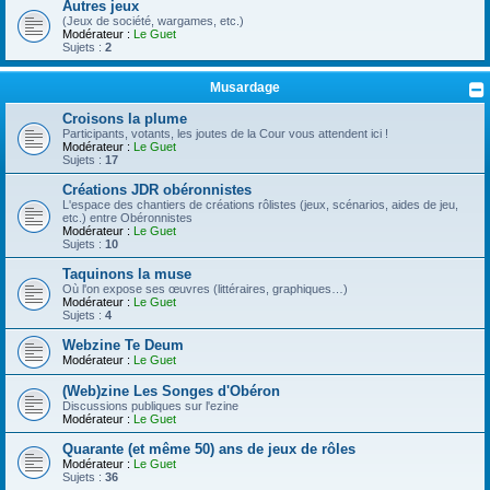
Autres jeux
(Jeux de société, wargames, etc.)
Modérateur :
Le Guet
Sujets :
2
Musardage
Croisons la plume
Participants, votants, les joutes de la Cour vous attendent ici !
Modérateur :
Le Guet
Sujets :
17
Créations JDR obéronnistes
L'espace des chantiers de créations rôlistes (jeux, scénarios, aides de jeu,
etc.) entre Obéronnistes
Modérateur :
Le Guet
Sujets :
10
Taquinons la muse
Où l'on expose ses œuvres (littéraires, graphiques…)
Modérateur :
Le Guet
Sujets :
4
Webzine Te Deum
Modérateur :
Le Guet
(Web)zine Les Songes d'Obéron
Discussions publiques sur l'ezine
Modérateur :
Le Guet
Quarante (et même 50) ans de jeux de rôles
Modérateur :
Le Guet
Sujets :
36