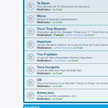
Te Deum
Pour discuter de Te Deum pour un massacre.
Modérateur :
Le Guet
Würm
Mythes et légendes préhistoriques
Modérateur :
Le Guet
Trucs Trop Bizarres
Vous avez adoré Ça, Stranger Things ou E.T. ? Vous êtes no
Modérateurs :
FaenyX
,
olivier legrand
,
Le Guet
Imperium
Jeu de rôle dans l'univers du Cycle de Dune de Frank Herbe
Modérateurs :
olivier legrand
,
Le Guet
Ynn Pryddein
Un jeu de rôles d'inspiration historico-légendaire
Modérateurs :
Cuchulain
,
Le Guet
Terra Incognita
Le jeu de rôles des Pays de Nulle Part
Modérateur :
Le Guet
GN
Pour en proposer ou en discuter ! Venez ici forger vos armes 
Modérateur :
Le Guet
Autres jeux
(Jeux de société, wargames, etc.)
Modérateur :
Le Guet
MUSARDAGE