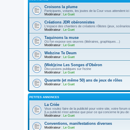
Croisons la plume
Participants, votants, les joutes de la Cour vous attendent ici 
Modérateur :
Le Guet
Créations JDR obéronnistes
L'espace des chantiers de créations rôlistes (jeux, scénarios
Modérateur :
Le Guet
Taquinons la muse
Où l'on expose ses œuvres (littéraires, graphiques…)
Modérateur :
Le Guet
Webzine Te Deum
Modérateur :
Le Guet
(Web)zine Les Songes d'Obéron
Discussions publiques sur l'ezine
Modérateur :
Le Guet
Quarante (et même 50) ans de jeux de rôles
Modérateur :
Le Guet
PETITES ANNONCES
La Criée
Vous voulez faire de la publicité pour votre site, votre forum
[La publicité n’est admise que pour ce qui concerne le jeu de 
Modérateur :
Le Guet
Conventions, manifestations diverses
Modérateur :
Le Guet