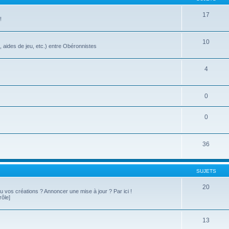
17
!
10
, aides de jeu, etc.) entre Obéronnistes
4
0
0
36
SUJETS
20
 ou vos créations ? Annoncer une mise à jour ? Par ici !
rôle]
13