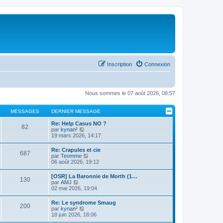
Inscription
Connexion
Nous sommes le 07 août 2026, 08:57
MESSAGES
DERNIER MESSAGE
Re: Help Casus NO ?
82
C
par
kynan²
o
19 mars 2026, 14:17
n
s
Re: Crapules et cie
687
u
C
par
Teomme
l
o
06 août 2026, 19:12
t
n
e
s
[OSR] La Baronnie de Morth (1…
r
130
u
C
par
AMJ
l
l
o
02 mai 2026, 19:04
e
t
n
d
e
s
e
Re: Le syndrome Smaug
r
200
u
r
C
par
kynan²
l
l
n
o
18 juin 2026, 18:06
e
t
i
n
d