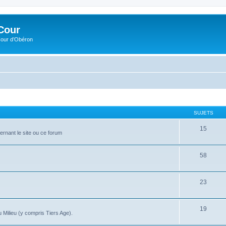
Cour
Cour d’Obéron
SUJETS
15
ernant le site ou ce forum
58
23
19
 Milieu (y compris Tiers Age).