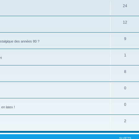
24
12
9
stalgique des années 80 ?
1
rt
8
0
0
en latex !
2
SUJETS