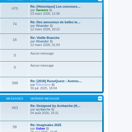
m
l
g
e
t
Re: [Historique] Les concours…
e
s
470
e
C
par
Xaramis
s
r
o
23 mars 2026, 12:56
a
l
n
g
e
s
Re: Des amoureux de belles le…
e
d
74
u
C
par
Woander
e
l
o
12 mars 2026, 20:22
r
t
n
n
e
s
i
Re: Vieille Branche
r
16
u
e
C
par
Woander
l
l
r
o
12 mars 2026, 01:04
e
t
m
n
d
e
e
s
e
Aucun message
r
s
0
u
r
l
s
l
n
e
a
t
i
d
Aucun message
g
e
e
0
e
e
r
r
r
l
m
n
e
e
i
d
s
Re: [2018] RuneQuest : Aventu…
e
398
e
s
C
par
Kérosène
r
r
a
o
30 juil. 2025, 18:04
m
n
g
n
e
i
e
s
s
e
u
MESSAGES
DERNIER MESSAGE
s
r
l
a
m
t
Re: Designed by Acritarche (H…
g
463
e
C
e
par
acritarche
e
s
o
r
04 août 2026, 19:31
s
n
l
a
s
e
g
u
d
Re: Imaginales 2025
e
58
l
e
C
par
Usher
t
r
o