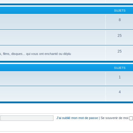
SUJETS
8
25
25
s, films, disques... qui vous ont enchanté ou déplu
SUJETS
1
4
J’ai oublié mon mot de passe
|
Se souvenir de moi