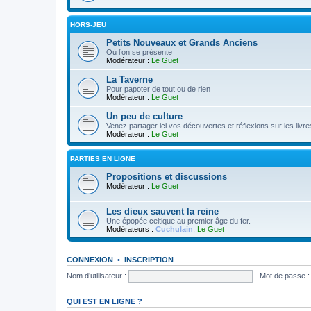
HORS-JEU
Petits Nouveaux et Grands Anciens
Où l’on se présente
Modérateur :
Le Guet
La Taverne
Pour papoter de tout ou de rien
Modérateur :
Le Guet
Un peu de culture
Venez partager ici vos découvertes et réflexions sur les livre
Modérateur :
Le Guet
PARTIES EN LIGNE
Propositions et discussions
Modérateur :
Le Guet
Les dieux sauvent la reine
Une épopée celtique au premier âge du fer.
Modérateurs :
Cuchulain
,
Le Guet
CONNEXION
•
INSCRIPTION
Nom d’utilisateur :
Mot de passe :
QUI EST EN LIGNE ?