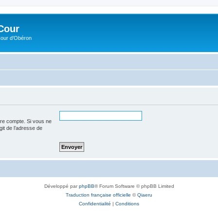
Cour
Cour d’Obéron
tre compte. Si vous ne
agit de l’adresse de
Développé par
phpBB
® Forum Software © phpBB Limited
Traduction française officielle
©
Qiaeru
Confidentialité
|
Conditions