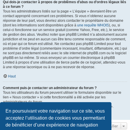
Qui dois-je contacter à propos de problèmes d’abus ou d’ordres légaux liés
à ce forum ?
Tous les administrateurs listés sur la page « L’équipe » devraient être un
contact approprié concernant ces problèmes. Si vous n’obtenez aucune
réponse de leur part, vous devriez alors contacter le propriétaire du domaine
(dont les informations sont disponibles grâce à
une requête WHOIS
), ou, si
celui-ci fonctionne sur un service gratuit (comme Yahoo, Free, etc.), le service
de gestion des abus. Veuillez noter que phpBB Limited n’a absolument aucune
juridiction et ne peut en aucun cas être tenu comme responsable de comment,
où et par qui ce forum est utilisé. Ne contactez pas phpBB Limited pour tout
problème d’ordre légal (commentaire incessant, insultant, diffamatoire, etc.) qui
ne sont pas directement reliés avec le site internet de phpBB.com ou le logiciel
phpBB en lui-même. Si vous envoyez un courrier électronique à phpBB
Limited à propos d’une utilisation de tierce partie de ce logiciel, attendez-vous
à une réponse laconique ou à ne pas recevoir de réponse.
Haut
Comment puis-je contacter un administrateur du forum ?
Tous les utilisateurs du forum peuvent utiliser le formulaire disponible sur le
lien « Nous contacter » si cette fonctionnalité a été activée par les
administrateurs du forum.
Les membres du forum peuvent également utiliser le lien « L’équipe ».
En poursuivant votre navigation sur ce site, vous
Haut
acceptez l’utilisation de cookies vous permettant
de bénéficier d’une expérience de navigation
Aller