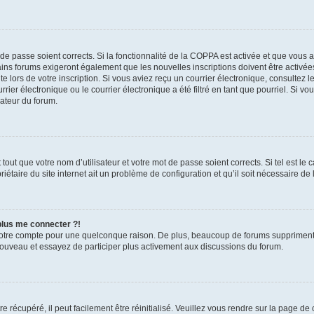
t de passe soient corrects. Si la fonctionnalité de la COPPA est activée et que vous 
ains forums exigeront également que les nouvelles inscriptions doivent être activée
te lors de votre inscription. Si vous aviez reçu un courrier électronique, consultez l
r électronique ou le courrier électronique a été filtré en tant que pourriel. Si vo
rateur du forum.
out que votre nom d’utilisateur et votre mot de passe soient corrects. Si tel est le
iétaire du site internet ait un problème de configuration et qu’il soit nécessaire de l
 plus me connecter ?!
votre compte pour une quelconque raison. De plus, beaucoup de forums suppriment pér
 nouveau et essayez de participer plus activement aux discussions du forum.
 récupéré, il peut facilement être réinitialisé. Veuillez vous rendre sur la page de