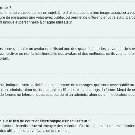
ateur ?
ur lorsque vous consultez un sujet. Une d’elles peut être une image associée à vo
mbre de messages que vous avez publié, ou permet de différencier votre statut parti
 unique et personnelle à chaque utilisateur.
ous pouvez ajouter un avatar en utilisant une des quatre méthodes suivantes : le serv
ent activer ou non la fonctionnalité des avatars et des méthodes qu’ils veuillent ren
forum.
ur, indiquent votre activité selon le nombre de messages que vous avez publié ou id
eul un administrateur du forum peut modifier le texte des rangs du forum. Merci de 
de forums ne toléreront pas ce procédé et un administrateur ou un modérateur pou
ur le lien de courrier électronique d’un utilisateur ?
s utilisateurs inscrits peuvent envoyer des courriers électroniques aux autres utili
es utilisateurs malveillants ou des robots.