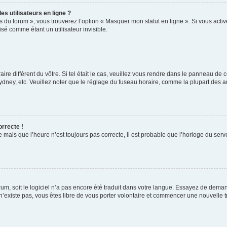
s utilisateurs en ligne ?
s du forum », vous trouverez l’option « Masquer mon statut en ligne ». Si vous activ
é comme étant un utilisateur invisible.
aire différent du vôtre. Si tel était le cas, veuillez vous rendre dans le panneau de co
ey, etc. Veuillez noter que le réglage du fuseau horaire, comme la plupart des autr
orrecte !
 mais que l’heure n’est toujours pas correcte, il est probable que l’horloge du serve
orum, soit le logiciel n’a pas encore été traduit dans votre langue. Essayez de deman
 n’existe pas, vous êtes libre de vous porter volontaire et commencer une nouvelle t