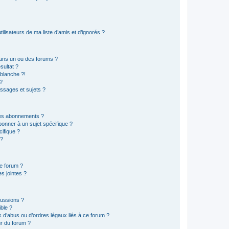
lisateurs de ma liste d’amis et d’ignorés ?
ans un ou des forums ?
sultat ?
blanche ?!
?
ssages et sujets ?
t les abonnements ?
onner à un sujet spécifique ?
ifique ?
 ?
ce forum ?
s jointes ?
cussions ?
ible ?
 d’abus ou d’ordres légaux liés à ce forum ?
r du forum ?