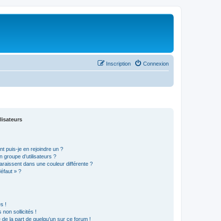
Inscription
Connexion
lisateurs
t puis-je en rejoindre un ?
 groupe d’utilisateurs ?
araissent dans une couleur différente ?
défaut » ?
s !
non sollicités !
e de la part de quelqu’un sur ce forum !