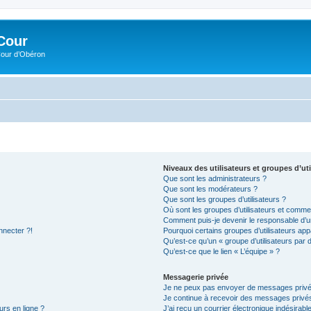
Cour
Cour d’Obéron
Niveaux des utilisateurs et groupes d’uti
Que sont les administrateurs ?
Que sont les modérateurs ?
Que sont les groupes d’utilisateurs ?
Où sont les groupes d’utilisateurs et commen
Comment puis-je devenir le responsable d’un
nnecter ?!
Pourquoi certains groupes d’utilisateurs app
Qu’est-ce qu’un « groupe d’utilisateurs par 
Qu’est-ce que le lien « L’équipe » ?
Messagerie privée
Je ne peux pas envoyer de messages privé
Je continue à recevoir des messages privés 
urs en ligne ?
J’ai reçu un courrier électronique indésirabl