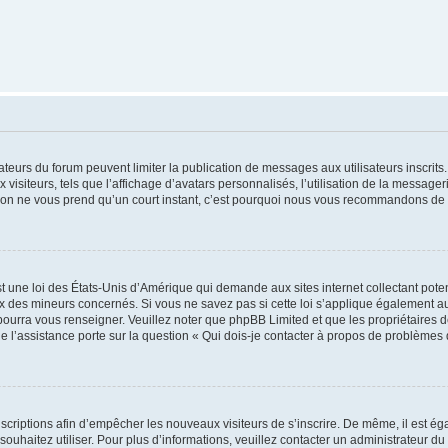
trateurs du forum peuvent limiter la publication de messages aux utilisateurs inscri
visiteurs, tels que l’affichage d’avatars personnalisés, l’utilisation de la messager
ription ne vous prend qu’un court instant, c’est pourquoi nous vous recommandons de l
t une loi des États-Unis d’Amérique qui demande aux sites internet collectant pot
 des mineurs concernés. Si vous ne savez pas si cette loi s’applique également au
 pourra vous renseigner. Veuillez noter que phpBB Limited et que les propriétaires
ue l’assistance porte sur la question « Qui dois-je contacter à propos de problèmes 
inscriptions afin d’empêcher les nouveaux visiteurs de s’inscrire. De même, il est é
s souhaitez utiliser. Pour plus d’informations, veuillez contacter un administrateur du