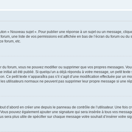
outon « Nouveau sujet ». Pour publier une réponse à un sujet ou un message, cliqu
 forum, une liste de vos permissions est affichée en bas de l’écran du forum ou du
ce forum, etc.
r du forum, vous ne pouvez modifier ou supprimer que vos propres messages. Vou
 initial ait été publié. Si quelqu’un a déjà répondu à votre message, un petit text
ion. Ce petit texte n’apparaîtra pas s’il s’agit d’une modification effectuée par un 
ue les utilisateurs normaux ne peuvent pas supprimer leur propre message si une ré
ut d’abord en créer une depuis le panneau de contrôle de l’utilisateur. Une fois c
ure. Vous pouvez également ajouter une signature qui sera insérée à tous vos mess
 vous sera plus utile de spécifier sur chaque message votre souhait d’insérer votre si