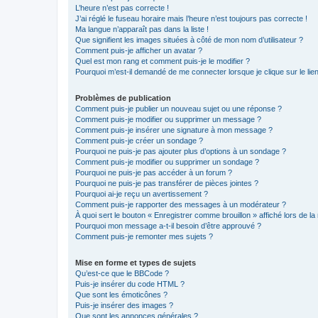
L’heure n’est pas correcte !
J’ai réglé le fuseau horaire mais l’heure n’est toujours pas correcte !
Ma langue n’apparaît pas dans la liste !
Que signifient les images situées à côté de mon nom d’utilisateur ?
Comment puis-je afficher un avatar ?
Quel est mon rang et comment puis-je le modifier ?
Pourquoi m’est-il demandé de me connecter lorsque je clique sur le lien 
Problèmes de publication
Comment puis-je publier un nouveau sujet ou une réponse ?
Comment puis-je modifier ou supprimer un message ?
Comment puis-je insérer une signature à mon message ?
Comment puis-je créer un sondage ?
Pourquoi ne puis-je pas ajouter plus d’options à un sondage ?
Comment puis-je modifier ou supprimer un sondage ?
Pourquoi ne puis-je pas accéder à un forum ?
Pourquoi ne puis-je pas transférer de pièces jointes ?
Pourquoi ai-je reçu un avertissement ?
Comment puis-je rapporter des messages à un modérateur ?
À quoi sert le bouton « Enregistrer comme brouillon » affiché lors de la 
Pourquoi mon message a-t-il besoin d’être approuvé ?
Comment puis-je remonter mes sujets ?
Mise en forme et types de sujets
Qu’est-ce que le BBCode ?
Puis-je insérer du code HTML ?
Que sont les émoticônes ?
Puis-je insérer des images ?
Que sont les annonces générales ?