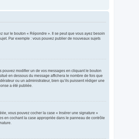
ez sur le bouton « Répondre ». Il se peut que vous ayez besoin
 sujet. Par exemple : vous pouvez publier de nouveaux sujets
s pouvez modifier un de vos messages en cliquant le bouton
e situé en dessous du message affichera le nombre de fois que
modérateur ou un administrateur, bien qu’ils puissent rédiger une
ponse a été publiée.
réée, vous pouvez cocher la case « Insérer une signature »
ages en cochant la case appropriée dans le panneau de contrôle
gnature.