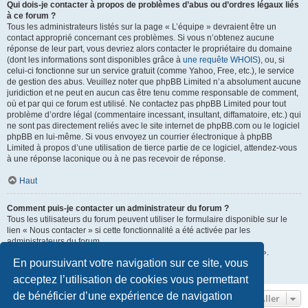
Qui dois-je contacter à propos de problèmes d’abus ou d’ordres légaux liés
à ce forum ?
Tous les administrateurs listés sur la page « L’équipe » devraient être un
contact approprié concernant ces problèmes. Si vous n’obtenez aucune
réponse de leur part, vous devriez alors contacter le propriétaire du domaine
(dont les informations sont disponibles grâce à
une requête WHOIS
), ou, si
celui-ci fonctionne sur un service gratuit (comme Yahoo, Free, etc.), le service
de gestion des abus. Veuillez noter que phpBB Limited n’a absolument aucune
juridiction et ne peut en aucun cas être tenu comme responsable de comment,
où et par qui ce forum est utilisé. Ne contactez pas phpBB Limited pour tout
problème d’ordre légal (commentaire incessant, insultant, diffamatoire, etc.) qui
ne sont pas directement reliés avec le site internet de phpBB.com ou le logiciel
phpBB en lui-même. Si vous envoyez un courrier électronique à phpBB
Limited à propos d’une utilisation de tierce partie de ce logiciel, attendez-vous
à une réponse laconique ou à ne pas recevoir de réponse.
Haut
Comment puis-je contacter un administrateur du forum ?
Tous les utilisateurs du forum peuvent utiliser le formulaire disponible sur le
lien « Nous contacter » si cette fonctionnalité a été activée par les
administrateurs du forum.
Les membres du forum peuvent également utiliser le lien « L’équipe ».
En poursuivant votre navigation sur ce site, vous
Haut
acceptez l’utilisation de cookies vous permettant
de bénéficier d’une expérience de navigation
Aller