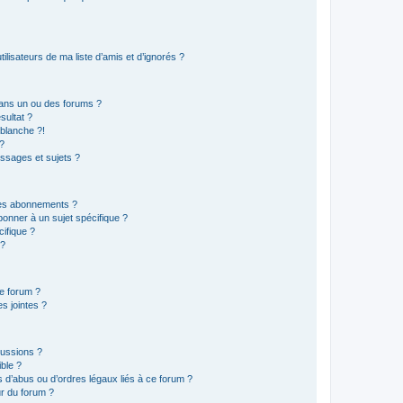
lisateurs de ma liste d’amis et d’ignorés ?
ans un ou des forums ?
sultat ?
blanche ?!
?
ssages et sujets ?
t les abonnements ?
onner à un sujet spécifique ?
ifique ?
 ?
ce forum ?
s jointes ?
cussions ?
ible ?
 d’abus ou d’ordres légaux liés à ce forum ?
r du forum ?