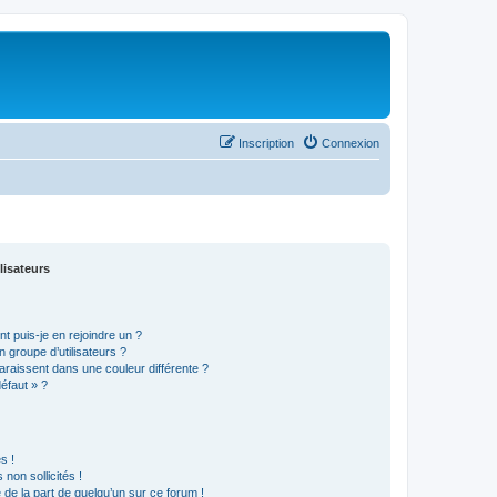
Inscription
Connexion
lisateurs
t puis-je en rejoindre un ?
 groupe d’utilisateurs ?
araissent dans une couleur différente ?
défaut » ?
s !
non sollicités !
e de la part de quelqu’un sur ce forum !