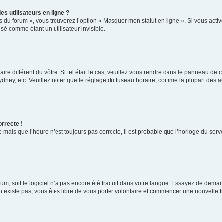
s utilisateurs en ligne ?
s du forum », vous trouverez l’option « Masquer mon statut en ligne ». Si vous activ
é comme étant un utilisateur invisible.
aire différent du vôtre. Si tel était le cas, veuillez vous rendre dans le panneau de co
ey, etc. Veuillez noter que le réglage du fuseau horaire, comme la plupart des autr
orrecte !
 mais que l’heure n’est toujours pas correcte, il est probable que l’horloge du serve
orum, soit le logiciel n’a pas encore été traduit dans votre langue. Essayez de deman
 n’existe pas, vous êtes libre de vous porter volontaire et commencer une nouvelle t