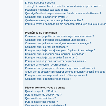
L’heure n’est pas correcte !
J’ai réglé le fuseau horaire mais l’heure n’est toujours pas correcte !
Ma langue n’apparaît pas dans la liste !
Que signifient les images situées à côté de mon nom d’utilisateur ?
Comment puis-je afficher un avatar ?
Quel est mon rang et comment puis-je le modifier ?
Pourquoi m’est-il demandé de me connecter lorsque je clique sur le lien 
Problèmes de publication
Comment puis-je publier un nouveau sujet ou une réponse ?
Comment puis-je modifier ou supprimer un message ?
Comment puis-je insérer une signature à mon message ?
Comment puis-je créer un sondage ?
Pourquoi ne puis-je pas ajouter plus d’options à un sondage ?
Comment puis-je modifier ou supprimer un sondage ?
Pourquoi ne puis-je pas accéder à un forum ?
Pourquoi ne puis-je pas transférer de pièces jointes ?
Pourquoi ai-je reçu un avertissement ?
Comment puis-je rapporter des messages à un modérateur ?
À quoi sert le bouton « Enregistrer comme brouillon » affiché lors de la 
Pourquoi mon message a-t-il besoin d’être approuvé ?
Comment puis-je remonter mes sujets ?
Mise en forme et types de sujets
Qu’est-ce que le BBCode ?
Puis-je insérer du code HTML ?
Que sont les émoticônes ?
Puis-je insérer des images ?
Que sont les annonces générales ?