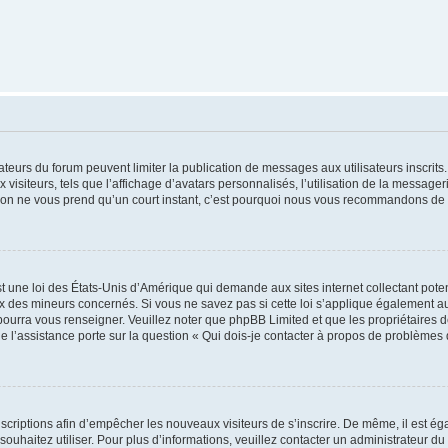
trateurs du forum peuvent limiter la publication de messages aux utilisateurs inscri
visiteurs, tels que l’affichage d’avatars personnalisés, l’utilisation de la messager
ription ne vous prend qu’un court instant, c’est pourquoi nous vous recommandons de l
t une loi des États-Unis d’Amérique qui demande aux sites internet collectant pot
 des mineurs concernés. Si vous ne savez pas si cette loi s’applique également au
 pourra vous renseigner. Veuillez noter que phpBB Limited et que les propriétaires
ue l’assistance porte sur la question « Qui dois-je contacter à propos de problèmes 
inscriptions afin d’empêcher les nouveaux visiteurs de s’inscrire. De même, il est é
s souhaitez utiliser. Pour plus d’informations, veuillez contacter un administrateur du