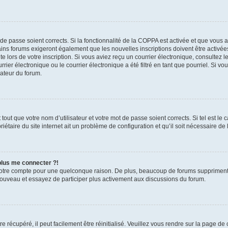
t de passe soient corrects. Si la fonctionnalité de la COPPA est activée et que vous 
ains forums exigeront également que les nouvelles inscriptions doivent être activée
te lors de votre inscription. Si vous aviez reçu un courrier électronique, consultez l
r électronique ou le courrier électronique a été filtré en tant que pourriel. Si vo
rateur du forum.
out que votre nom d’utilisateur et votre mot de passe soient corrects. Si tel est le
iétaire du site internet ait un problème de configuration et qu’il soit nécessaire de l
 plus me connecter ?!
votre compte pour une quelconque raison. De plus, beaucoup de forums suppriment pér
 nouveau et essayez de participer plus activement aux discussions du forum.
 récupéré, il peut facilement être réinitialisé. Veuillez vous rendre sur la page de