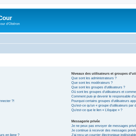
Cour
Cour d’Obéron
Niveaux des utilisateurs et groupes d’uti
Que sont les administrateurs ?
Que sont les modérateurs ?
Que sont les groupes d’utilisateurs ?
Où sont les groupes d’utilisateurs et commen
Comment puis-je devenir le responsable d’un
nnecter ?!
Pourquoi certains groupes d’utilisateurs app
Qu’est-ce qu’un « groupe d’utilisateurs par 
Qu’est-ce que le lien « L’équipe » ?
Messagerie privée
Je ne peux pas envoyer de messages privé
Je continue à recevoir des messages privés 
urs en ligne ?
J’ai reçu un courrier électronique indésirabl