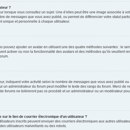
ateur ?
ur lorsque vous consultez un sujet. Une d’elles peut être une image associée à vo
mbre de messages que vous avez publié, ou permet de différencier votre statut parti
 unique et personnelle à chaque utilisateur.
ous pouvez ajouter un avatar en utilisant une des quatre méthodes suivantes : le serv
ent activer ou non la fonctionnalité des avatars et des méthodes qu’ils veuillent ren
forum.
ur, indiquent votre activité selon le nombre de messages que vous avez publié ou id
eul un administrateur du forum peut modifier le texte des rangs du forum. Merci de 
de forums ne toléreront pas ce procédé et un administrateur ou un modérateur pou
ur le lien de courrier électronique d’un utilisateur ?
s utilisateurs inscrits peuvent envoyer des courriers électroniques aux autres utili
es utilisateurs malveillants ou des robots.