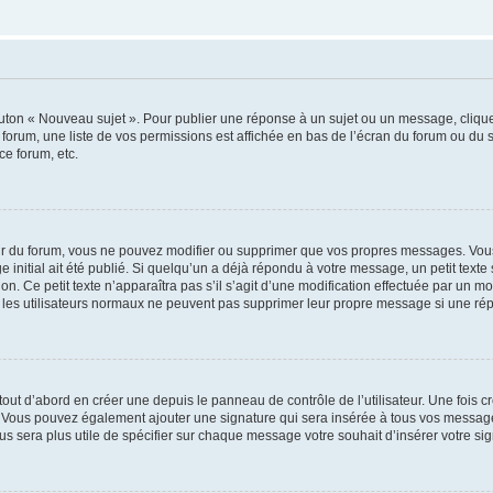
outon « Nouveau sujet ». Pour publier une réponse à un sujet ou un message, cliqu
 forum, une liste de vos permissions est affichée en bas de l’écran du forum ou du
ce forum, etc.
r du forum, vous ne pouvez modifier ou supprimer que vos propres messages. Vou
 initial ait été publié. Si quelqu’un a déjà répondu à votre message, un petit text
ion. Ce petit texte n’apparaîtra pas s’il s’agit d’une modification effectuée par un 
ue les utilisateurs normaux ne peuvent pas supprimer leur propre message si une ré
ut d’abord en créer une depuis le panneau de contrôle de l’utilisateur. Une fois c
ure. Vous pouvez également ajouter une signature qui sera insérée à tous vos mess
 vous sera plus utile de spécifier sur chaque message votre souhait d’insérer votre si