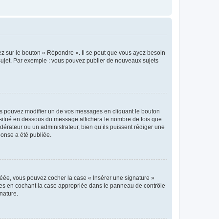
ez sur le bouton « Répondre ». Il se peut que vous ayez besoin
 sujet. Par exemple : vous pouvez publier de nouveaux sujets
s pouvez modifier un de vos messages en cliquant le bouton
e situé en dessous du message affichera le nombre de fois que
modérateur ou un administrateur, bien qu’ils puissent rédiger une
ponse a été publiée.
réée, vous pouvez cocher la case « Insérer une signature »
ages en cochant la case appropriée dans le panneau de contrôle
gnature.