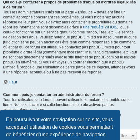
Qui dois-je contacter à propos de problèmes d’abus ou d’ordres légaux liés
à ce forum ?
Tous les administrateurs listés sur la page « L’équipe » devraient être un
contact approprié concernant ces problèmes. Si vous n’obtenez aucune
réponse de leur part, vous devriez alors contacter le propriétaire du domaine
(dont les informations sont disponibles grâce à
une requête WHOIS
), ou, si
celui-ci fonctionne sur un service gratuit (comme Yahoo, Free, etc.), le service
de gestion des abus. Veuillez noter que phpBB Limited n’a absolument aucune
juridiction et ne peut en aucun cas être tenu comme responsable de comment,
où et par qui ce forum est utilisé. Ne contactez pas phpBB Limited pour tout
problème d’ordre légal (commentaire incessant, insultant, diffamatoire, etc.) qui
ne sont pas directement reliés avec le site internet de phpBB.com ou le logiciel
phpBB en lui-même. Si vous envoyez un courrier électronique à phpBB
Limited à propos d’une utilisation de tierce partie de ce logiciel, attendez-vous
à une réponse laconique ou à ne pas recevoir de réponse.
Haut
Comment puis-je contacter un administrateur du forum ?
Tous les utilisateurs du forum peuvent utiliser le formulaire disponible sur le
lien « Nous contacter » si cette fonctionnalité a été activée par les
administrateurs du forum.
Les membres du forum peuvent également utiliser le lien « L’équipe ».
En poursuivant votre navigation sur ce site, vous
Haut
acceptez l’utilisation de cookies vous permettant
de bénéficier d’une expérience de navigation
Aller