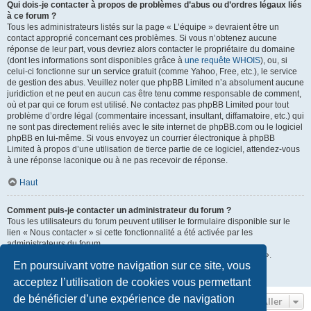
Qui dois-je contacter à propos de problèmes d’abus ou d’ordres légaux liés
à ce forum ?
Tous les administrateurs listés sur la page « L’équipe » devraient être un
contact approprié concernant ces problèmes. Si vous n’obtenez aucune
réponse de leur part, vous devriez alors contacter le propriétaire du domaine
(dont les informations sont disponibles grâce à
une requête WHOIS
), ou, si
celui-ci fonctionne sur un service gratuit (comme Yahoo, Free, etc.), le service
de gestion des abus. Veuillez noter que phpBB Limited n’a absolument aucune
juridiction et ne peut en aucun cas être tenu comme responsable de comment,
où et par qui ce forum est utilisé. Ne contactez pas phpBB Limited pour tout
problème d’ordre légal (commentaire incessant, insultant, diffamatoire, etc.) qui
ne sont pas directement reliés avec le site internet de phpBB.com ou le logiciel
phpBB en lui-même. Si vous envoyez un courrier électronique à phpBB
Limited à propos d’une utilisation de tierce partie de ce logiciel, attendez-vous
à une réponse laconique ou à ne pas recevoir de réponse.
Haut
Comment puis-je contacter un administrateur du forum ?
Tous les utilisateurs du forum peuvent utiliser le formulaire disponible sur le
lien « Nous contacter » si cette fonctionnalité a été activée par les
administrateurs du forum.
Les membres du forum peuvent également utiliser le lien « L’équipe ».
En poursuivant votre navigation sur ce site, vous
Haut
acceptez l’utilisation de cookies vous permettant
de bénéficier d’une expérience de navigation
Aller