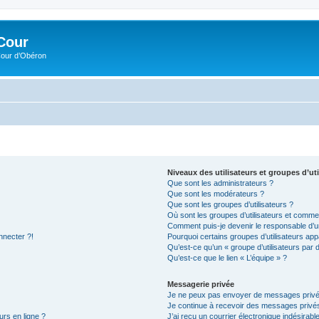
Cour
Cour d’Obéron
Niveaux des utilisateurs et groupes d’uti
Que sont les administrateurs ?
Que sont les modérateurs ?
Que sont les groupes d’utilisateurs ?
Où sont les groupes d’utilisateurs et commen
Comment puis-je devenir le responsable d’un
nnecter ?!
Pourquoi certains groupes d’utilisateurs app
Qu’est-ce qu’un « groupe d’utilisateurs par 
Qu’est-ce que le lien « L’équipe » ?
Messagerie privée
Je ne peux pas envoyer de messages privé
Je continue à recevoir des messages privés 
urs en ligne ?
J’ai reçu un courrier électronique indésirabl