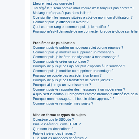
L’heure n’est pas correcte !
J’ai réglé le fuseau horaire mais l’heure n’est toujours pas correcte !
Ma langue n’apparaît pas dans la liste !
Que signifient les images situées à côté de mon nom d’utilisateur ?
Comment puis-je afficher un avatar ?
Quel est mon rang et comment puis-je le modifier ?
Pourquoi m’est-il demandé de me connecter lorsque je clique sur le lien 
Problèmes de publication
Comment puis-je publier un nouveau sujet ou une réponse ?
Comment puis-je modifier ou supprimer un message ?
Comment puis-je insérer une signature à mon message ?
Comment puis-je créer un sondage ?
Pourquoi ne puis-je pas ajouter plus d’options à un sondage ?
Comment puis-je modifier ou supprimer un sondage ?
Pourquoi ne puis-je pas accéder à un forum ?
Pourquoi ne puis-je pas transférer de pièces jointes ?
Pourquoi ai-je reçu un avertissement ?
Comment puis-je rapporter des messages à un modérateur ?
À quoi sert le bouton « Enregistrer comme brouillon » affiché lors de la 
Pourquoi mon message a-t-il besoin d’être approuvé ?
Comment puis-je remonter mes sujets ?
Mise en forme et types de sujets
Qu’est-ce que le BBCode ?
Puis-je insérer du code HTML ?
Que sont les émoticônes ?
Puis-je insérer des images ?
Que sont les annonces générales ?