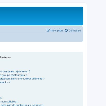
Inscription
Connexion
lisateurs
t puis-je en rejoindre un ?
 groupe d’utilisateurs ?
araissent dans une couleur différente ?
défaut » ?
s !
non sollicités !
e de la part de quelqu’un sur ce forum !