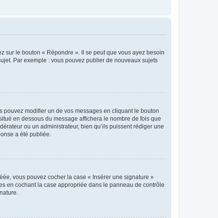
ez sur le bouton « Répondre ». Il se peut que vous ayez besoin
 sujet. Par exemple : vous pouvez publier de nouveaux sujets
s pouvez modifier un de vos messages en cliquant le bouton
e situé en dessous du message affichera le nombre de fois que
modérateur ou un administrateur, bien qu’ils puissent rédiger une
ponse a été publiée.
réée, vous pouvez cocher la case « Insérer une signature »
ages en cochant la case appropriée dans le panneau de contrôle
gnature.