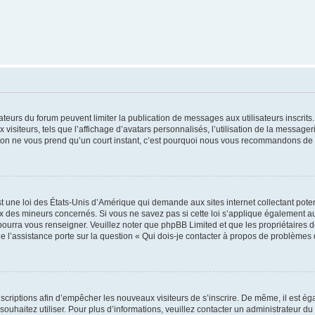
trateurs du forum peuvent limiter la publication de messages aux utilisateurs inscri
visiteurs, tels que l’affichage d’avatars personnalisés, l’utilisation de la messager
ription ne vous prend qu’un court instant, c’est pourquoi nous vous recommandons de l
t une loi des États-Unis d’Amérique qui demande aux sites internet collectant pot
 des mineurs concernés. Si vous ne savez pas si cette loi s’applique également au
 pourra vous renseigner. Veuillez noter que phpBB Limited et que les propriétaires
ue l’assistance porte sur la question « Qui dois-je contacter à propos de problèmes 
inscriptions afin d’empêcher les nouveaux visiteurs de s’inscrire. De même, il est é
s souhaitez utiliser. Pour plus d’informations, veuillez contacter un administrateur du