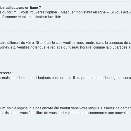
s utilisateurs en ligne ?
s du forum », vous trouverez l’option « Masquer mon statut en ligne ». Si vous activ
é comme étant un utilisateur invisible.
aire différent du vôtre. Si tel était le cas, veuillez vous rendre dans le panneau de co
ey, etc. Veuillez noter que le réglage du fuseau horaire, comme la plupart des autr
orrecte !
 mais que l’heure n’est toujours pas correcte, il est probable que l’horloge du serve
orum, soit le logiciel n’a pas encore été traduit dans votre langue. Essayez de deman
 n’existe pas, vous êtes libre de vous porter volontaire et commencer une nouvelle t