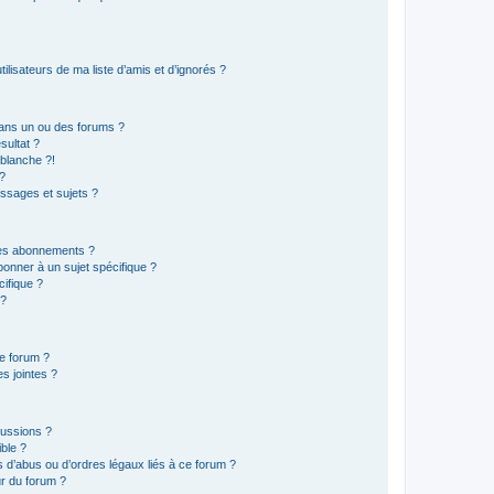
lisateurs de ma liste d’amis et d’ignorés ?
ans un ou des forums ?
sultat ?
blanche ?!
?
ssages et sujets ?
t les abonnements ?
onner à un sujet spécifique ?
ifique ?
 ?
ce forum ?
s jointes ?
cussions ?
ible ?
 d’abus ou d’ordres légaux liés à ce forum ?
r du forum ?