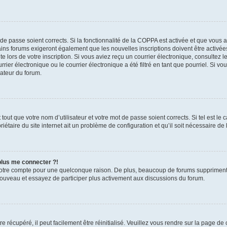
t de passe soient corrects. Si la fonctionnalité de la COPPA est activée et que vous 
ains forums exigeront également que les nouvelles inscriptions doivent être activée
te lors de votre inscription. Si vous aviez reçu un courrier électronique, consultez l
r électronique ou le courrier électronique a été filtré en tant que pourriel. Si vo
rateur du forum.
out que votre nom d’utilisateur et votre mot de passe soient corrects. Si tel est le
iétaire du site internet ait un problème de configuration et qu’il soit nécessaire de l
 plus me connecter ?!
votre compte pour une quelconque raison. De plus, beaucoup de forums suppriment pér
 nouveau et essayez de participer plus activement aux discussions du forum.
 récupéré, il peut facilement être réinitialisé. Veuillez vous rendre sur la page de