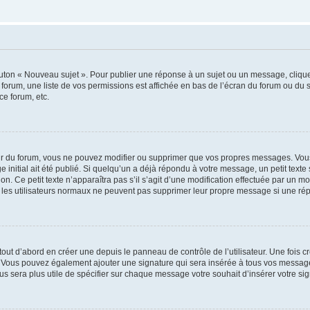
outon « Nouveau sujet ». Pour publier une réponse à un sujet ou un message, cliqu
 forum, une liste de vos permissions est affichée en bas de l’écran du forum ou du
ce forum, etc.
r du forum, vous ne pouvez modifier ou supprimer que vos propres messages. Vou
 initial ait été publié. Si quelqu’un a déjà répondu à votre message, un petit text
ion. Ce petit texte n’apparaîtra pas s’il s’agit d’une modification effectuée par un 
ue les utilisateurs normaux ne peuvent pas supprimer leur propre message si une ré
ut d’abord en créer une depuis le panneau de contrôle de l’utilisateur. Une fois c
ure. Vous pouvez également ajouter une signature qui sera insérée à tous vos mess
 vous sera plus utile de spécifier sur chaque message votre souhait d’insérer votre si