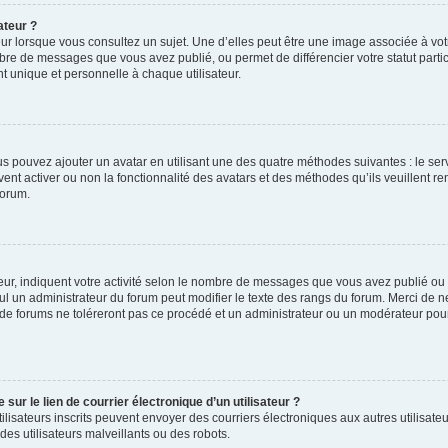
ateur ?
ur lorsque vous consultez un sujet. Une d’elles peut être une image associée à vo
mbre de messages que vous avez publié, ou permet de différencier votre statut parti
 unique et personnelle à chaque utilisateur.
ous pouvez ajouter un avatar en utilisant une des quatre méthodes suivantes : le serv
ent activer ou non la fonctionnalité des avatars et des méthodes qu’ils veuillent ren
forum.
ur, indiquent votre activité selon le nombre de messages que vous avez publié ou id
eul un administrateur du forum peut modifier le texte des rangs du forum. Merci de 
de forums ne toléreront pas ce procédé et un administrateur ou un modérateur pou
ur le lien de courrier électronique d’un utilisateur ?
s utilisateurs inscrits peuvent envoyer des courriers électroniques aux autres utili
es utilisateurs malveillants ou des robots.