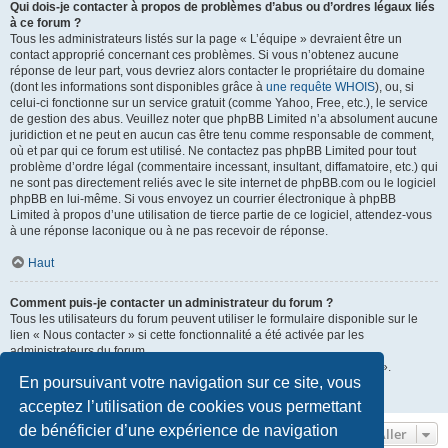
Qui dois-je contacter à propos de problèmes d’abus ou d’ordres légaux liés
à ce forum ?
Tous les administrateurs listés sur la page « L’équipe » devraient être un
contact approprié concernant ces problèmes. Si vous n’obtenez aucune
réponse de leur part, vous devriez alors contacter le propriétaire du domaine
(dont les informations sont disponibles grâce à
une requête WHOIS
), ou, si
celui-ci fonctionne sur un service gratuit (comme Yahoo, Free, etc.), le service
de gestion des abus. Veuillez noter que phpBB Limited n’a absolument aucune
juridiction et ne peut en aucun cas être tenu comme responsable de comment,
où et par qui ce forum est utilisé. Ne contactez pas phpBB Limited pour tout
problème d’ordre légal (commentaire incessant, insultant, diffamatoire, etc.) qui
ne sont pas directement reliés avec le site internet de phpBB.com ou le logiciel
phpBB en lui-même. Si vous envoyez un courrier électronique à phpBB
Limited à propos d’une utilisation de tierce partie de ce logiciel, attendez-vous
à une réponse laconique ou à ne pas recevoir de réponse.
Haut
Comment puis-je contacter un administrateur du forum ?
Tous les utilisateurs du forum peuvent utiliser le formulaire disponible sur le
lien « Nous contacter » si cette fonctionnalité a été activée par les
administrateurs du forum.
Les membres du forum peuvent également utiliser le lien « L’équipe ».
En poursuivant votre navigation sur ce site, vous
Haut
acceptez l’utilisation de cookies vous permettant
de bénéficier d’une expérience de navigation
Aller