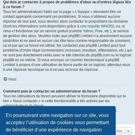
Qui dois-je contacter à propos de problèmes d’abus ou d’ordres légaux liés
à ce forum ?
Tous les administrateurs listés sur la page « L’équipe » devraient être un
contact approprié concernant ces problèmes. Si vous n’obtenez aucune
réponse de leur part, vous devriez alors contacter le propriétaire du domaine
(dont les informations sont disponibles grâce à
une requête WHOIS
), ou, si
celui-ci fonctionne sur un service gratuit (comme Yahoo, Free, etc.), le service
de gestion des abus. Veuillez noter que phpBB Limited n’a absolument aucune
juridiction et ne peut en aucun cas être tenu comme responsable de comment,
où et par qui ce forum est utilisé. Ne contactez pas phpBB Limited pour tout
problème d’ordre légal (commentaire incessant, insultant, diffamatoire, etc.) qui
ne sont pas directement reliés avec le site internet de phpBB.com ou le logiciel
phpBB en lui-même. Si vous envoyez un courrier électronique à phpBB
Limited à propos d’une utilisation de tierce partie de ce logiciel, attendez-vous
à une réponse laconique ou à ne pas recevoir de réponse.
Haut
Comment puis-je contacter un administrateur du forum ?
Tous les utilisateurs du forum peuvent utiliser le formulaire disponible sur le
lien « Nous contacter » si cette fonctionnalité a été activée par les
administrateurs du forum.
Les membres du forum peuvent également utiliser le lien « L’équipe ».
En poursuivant votre navigation sur ce site, vous
Haut
acceptez l’utilisation de cookies vous permettant
de bénéficier d’une expérience de navigation
Aller