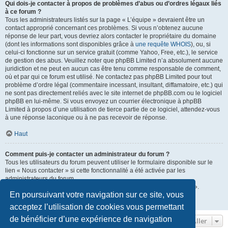
Qui dois-je contacter à propos de problèmes d’abus ou d’ordres légaux liés
à ce forum ?
Tous les administrateurs listés sur la page « L’équipe » devraient être un
contact approprié concernant ces problèmes. Si vous n’obtenez aucune
réponse de leur part, vous devriez alors contacter le propriétaire du domaine
(dont les informations sont disponibles grâce à
une requête WHOIS
), ou, si
celui-ci fonctionne sur un service gratuit (comme Yahoo, Free, etc.), le service
de gestion des abus. Veuillez noter que phpBB Limited n’a absolument aucune
juridiction et ne peut en aucun cas être tenu comme responsable de comment,
où et par qui ce forum est utilisé. Ne contactez pas phpBB Limited pour tout
problème d’ordre légal (commentaire incessant, insultant, diffamatoire, etc.) qui
ne sont pas directement reliés avec le site internet de phpBB.com ou le logiciel
phpBB en lui-même. Si vous envoyez un courrier électronique à phpBB
Limited à propos d’une utilisation de tierce partie de ce logiciel, attendez-vous
à une réponse laconique ou à ne pas recevoir de réponse.
Haut
Comment puis-je contacter un administrateur du forum ?
Tous les utilisateurs du forum peuvent utiliser le formulaire disponible sur le
lien « Nous contacter » si cette fonctionnalité a été activée par les
administrateurs du forum.
Les membres du forum peuvent également utiliser le lien « L’équipe ».
En poursuivant votre navigation sur ce site, vous
Haut
acceptez l’utilisation de cookies vous permettant
de bénéficier d’une expérience de navigation
Aller