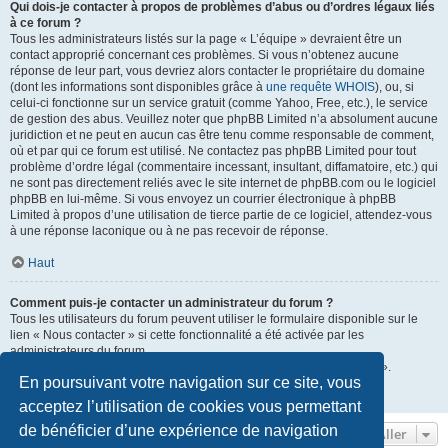
Qui dois-je contacter à propos de problèmes d’abus ou d’ordres légaux liés
à ce forum ?
Tous les administrateurs listés sur la page « L’équipe » devraient être un
contact approprié concernant ces problèmes. Si vous n’obtenez aucune
réponse de leur part, vous devriez alors contacter le propriétaire du domaine
(dont les informations sont disponibles grâce à
une requête WHOIS
), ou, si
celui-ci fonctionne sur un service gratuit (comme Yahoo, Free, etc.), le service
de gestion des abus. Veuillez noter que phpBB Limited n’a absolument aucune
juridiction et ne peut en aucun cas être tenu comme responsable de comment,
où et par qui ce forum est utilisé. Ne contactez pas phpBB Limited pour tout
problème d’ordre légal (commentaire incessant, insultant, diffamatoire, etc.) qui
ne sont pas directement reliés avec le site internet de phpBB.com ou le logiciel
phpBB en lui-même. Si vous envoyez un courrier électronique à phpBB
Limited à propos d’une utilisation de tierce partie de ce logiciel, attendez-vous
à une réponse laconique ou à ne pas recevoir de réponse.
Haut
Comment puis-je contacter un administrateur du forum ?
Tous les utilisateurs du forum peuvent utiliser le formulaire disponible sur le
lien « Nous contacter » si cette fonctionnalité a été activée par les
administrateurs du forum.
Les membres du forum peuvent également utiliser le lien « L’équipe ».
En poursuivant votre navigation sur ce site, vous
Haut
acceptez l’utilisation de cookies vous permettant
de bénéficier d’une expérience de navigation
Aller