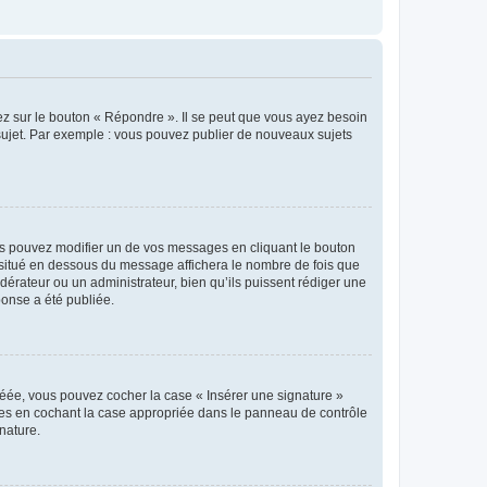
ez sur le bouton « Répondre ». Il se peut que vous ayez besoin
 sujet. Par exemple : vous pouvez publier de nouveaux sujets
s pouvez modifier un de vos messages en cliquant le bouton
e situé en dessous du message affichera le nombre de fois que
modérateur ou un administrateur, bien qu’ils puissent rédiger une
ponse a été publiée.
réée, vous pouvez cocher la case « Insérer une signature »
ages en cochant la case appropriée dans le panneau de contrôle
gnature.