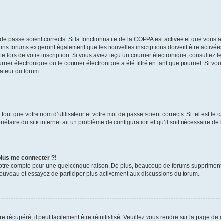
t de passe soient corrects. Si la fonctionnalité de la COPPA est activée et que vous 
ains forums exigeront également que les nouvelles inscriptions doivent être activée
te lors de votre inscription. Si vous aviez reçu un courrier électronique, consultez l
r électronique ou le courrier électronique a été filtré en tant que pourriel. Si vo
rateur du forum.
out que votre nom d’utilisateur et votre mot de passe soient corrects. Si tel est le
iétaire du site internet ait un problème de configuration et qu’il soit nécessaire de l
 plus me connecter ?!
votre compte pour une quelconque raison. De plus, beaucoup de forums suppriment pér
 nouveau et essayez de participer plus activement aux discussions du forum.
 récupéré, il peut facilement être réinitialisé. Veuillez vous rendre sur la page de