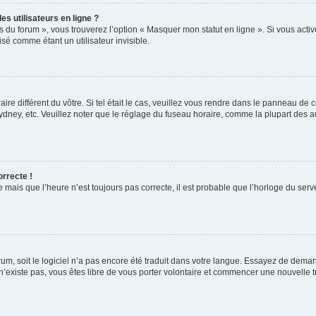
s utilisateurs en ligne ?
s du forum », vous trouverez l’option « Masquer mon statut en ligne ». Si vous activ
é comme étant un utilisateur invisible.
aire différent du vôtre. Si tel était le cas, veuillez vous rendre dans le panneau de co
ey, etc. Veuillez noter que le réglage du fuseau horaire, comme la plupart des autr
orrecte !
 mais que l’heure n’est toujours pas correcte, il est probable que l’horloge du serve
orum, soit le logiciel n’a pas encore été traduit dans votre langue. Essayez de deman
 n’existe pas, vous êtes libre de vous porter volontaire et commencer une nouvelle t