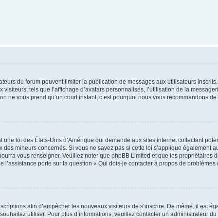
trateurs du forum peuvent limiter la publication de messages aux utilisateurs inscri
visiteurs, tels que l’affichage d’avatars personnalisés, l’utilisation de la messager
ription ne vous prend qu’un court instant, c’est pourquoi nous vous recommandons de l
t une loi des États-Unis d’Amérique qui demande aux sites internet collectant pot
 des mineurs concernés. Si vous ne savez pas si cette loi s’applique également au
 pourra vous renseigner. Veuillez noter que phpBB Limited et que les propriétaires
ue l’assistance porte sur la question « Qui dois-je contacter à propos de problèmes 
inscriptions afin d’empêcher les nouveaux visiteurs de s’inscrire. De même, il est é
s souhaitez utiliser. Pour plus d’informations, veuillez contacter un administrateur du