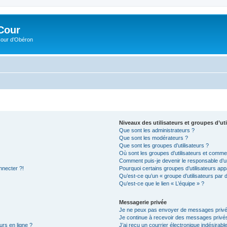
Cour
Cour d’Obéron
Niveaux des utilisateurs et groupes d’uti
Que sont les administrateurs ?
Que sont les modérateurs ?
Que sont les groupes d’utilisateurs ?
Où sont les groupes d’utilisateurs et commen
Comment puis-je devenir le responsable d’un
nnecter ?!
Pourquoi certains groupes d’utilisateurs app
Qu’est-ce qu’un « groupe d’utilisateurs par 
Qu’est-ce que le lien « L’équipe » ?
Messagerie privée
Je ne peux pas envoyer de messages privé
Je continue à recevoir des messages privés 
urs en ligne ?
J’ai reçu un courrier électronique indésirabl