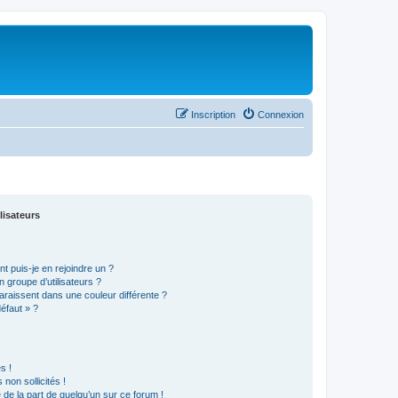
Inscription
Connexion
lisateurs
t puis-je en rejoindre un ?
 groupe d’utilisateurs ?
araissent dans une couleur différente ?
défaut » ?
s !
non sollicités !
e de la part de quelqu’un sur ce forum !