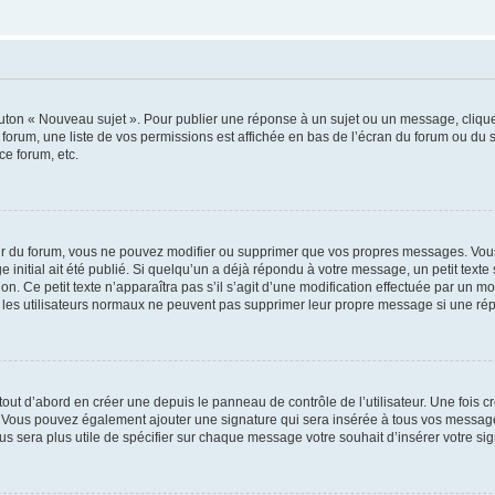
outon « Nouveau sujet ». Pour publier une réponse à un sujet ou un message, cliqu
 forum, une liste de vos permissions est affichée en bas de l’écran du forum ou du
ce forum, etc.
r du forum, vous ne pouvez modifier ou supprimer que vos propres messages. Vou
 initial ait été publié. Si quelqu’un a déjà répondu à votre message, un petit text
ion. Ce petit texte n’apparaîtra pas s’il s’agit d’une modification effectuée par un 
ue les utilisateurs normaux ne peuvent pas supprimer leur propre message si une ré
ut d’abord en créer une depuis le panneau de contrôle de l’utilisateur. Une fois c
ure. Vous pouvez également ajouter une signature qui sera insérée à tous vos mess
 vous sera plus utile de spécifier sur chaque message votre souhait d’insérer votre si