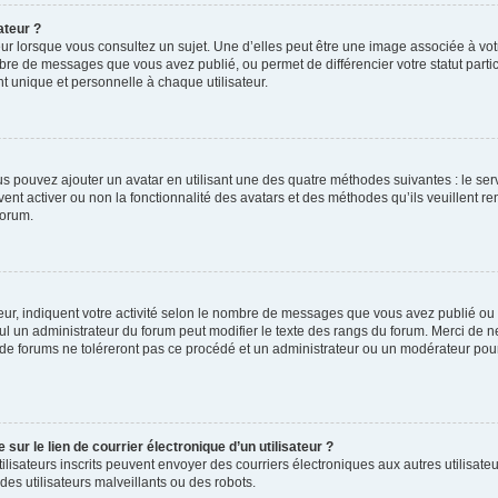
ateur ?
ur lorsque vous consultez un sujet. Une d’elles peut être une image associée à vo
mbre de messages que vous avez publié, ou permet de différencier votre statut parti
 unique et personnelle à chaque utilisateur.
ous pouvez ajouter un avatar en utilisant une des quatre méthodes suivantes : le serv
ent activer ou non la fonctionnalité des avatars et des méthodes qu’ils veuillent ren
forum.
ur, indiquent votre activité selon le nombre de messages que vous avez publié ou id
eul un administrateur du forum peut modifier le texte des rangs du forum. Merci de 
de forums ne toléreront pas ce procédé et un administrateur ou un modérateur pou
ur le lien de courrier électronique d’un utilisateur ?
s utilisateurs inscrits peuvent envoyer des courriers électroniques aux autres utili
es utilisateurs malveillants ou des robots.