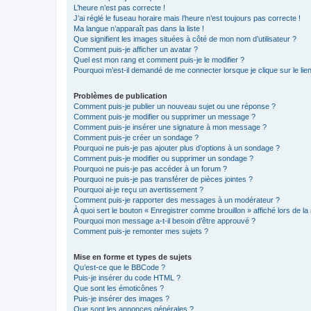
L’heure n’est pas correcte !
J’ai réglé le fuseau horaire mais l’heure n’est toujours pas correcte !
Ma langue n’apparaît pas dans la liste !
Que signifient les images situées à côté de mon nom d’utilisateur ?
Comment puis-je afficher un avatar ?
Quel est mon rang et comment puis-je le modifier ?
Pourquoi m’est-il demandé de me connecter lorsque je clique sur le lien 
Problèmes de publication
Comment puis-je publier un nouveau sujet ou une réponse ?
Comment puis-je modifier ou supprimer un message ?
Comment puis-je insérer une signature à mon message ?
Comment puis-je créer un sondage ?
Pourquoi ne puis-je pas ajouter plus d’options à un sondage ?
Comment puis-je modifier ou supprimer un sondage ?
Pourquoi ne puis-je pas accéder à un forum ?
Pourquoi ne puis-je pas transférer de pièces jointes ?
Pourquoi ai-je reçu un avertissement ?
Comment puis-je rapporter des messages à un modérateur ?
À quoi sert le bouton « Enregistrer comme brouillon » affiché lors de la 
Pourquoi mon message a-t-il besoin d’être approuvé ?
Comment puis-je remonter mes sujets ?
Mise en forme et types de sujets
Qu’est-ce que le BBCode ?
Puis-je insérer du code HTML ?
Que sont les émoticônes ?
Puis-je insérer des images ?
Que sont les annonces générales ?