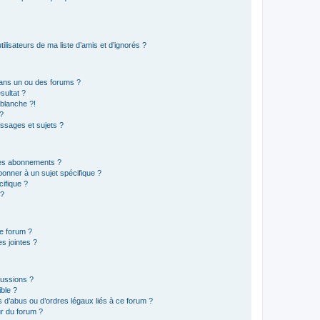
lisateurs de ma liste d’amis et d’ignorés ?
ans un ou des forums ?
sultat ?
blanche ?!
?
ssages et sujets ?
t les abonnements ?
onner à un sujet spécifique ?
ifique ?
 ?
ce forum ?
s jointes ?
cussions ?
ible ?
 d’abus ou d’ordres légaux liés à ce forum ?
r du forum ?