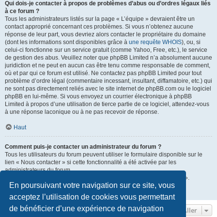
Qui dois-je contacter à propos de problèmes d’abus ou d’ordres légaux liés
à ce forum ?
Tous les administrateurs listés sur la page « L’équipe » devraient être un
contact approprié concernant ces problèmes. Si vous n’obtenez aucune
réponse de leur part, vous devriez alors contacter le propriétaire du domaine
(dont les informations sont disponibles grâce à
une requête WHOIS
), ou, si
celui-ci fonctionne sur un service gratuit (comme Yahoo, Free, etc.), le service
de gestion des abus. Veuillez noter que phpBB Limited n’a absolument aucune
juridiction et ne peut en aucun cas être tenu comme responsable de comment,
où et par qui ce forum est utilisé. Ne contactez pas phpBB Limited pour tout
problème d’ordre légal (commentaire incessant, insultant, diffamatoire, etc.) qui
ne sont pas directement reliés avec le site internet de phpBB.com ou le logiciel
phpBB en lui-même. Si vous envoyez un courrier électronique à phpBB
Limited à propos d’une utilisation de tierce partie de ce logiciel, attendez-vous
à une réponse laconique ou à ne pas recevoir de réponse.
Haut
Comment puis-je contacter un administrateur du forum ?
Tous les utilisateurs du forum peuvent utiliser le formulaire disponible sur le
lien « Nous contacter » si cette fonctionnalité a été activée par les
administrateurs du forum.
Les membres du forum peuvent également utiliser le lien « L’équipe ».
En poursuivant votre navigation sur ce site, vous
Haut
acceptez l’utilisation de cookies vous permettant
de bénéficier d’une expérience de navigation
Aller