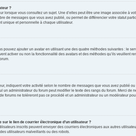
ateur ?
ur lorsque vous consultez un sujet. Une d’elles peut être une image associée à vo
mbre de messages que vous avez publié, ou permet de différencier votre statut parti
 unique et personnelle à chaque utilisateur.
ous pouvez ajouter un avatar en utilisant une des quatre méthodes suivantes : le serv
ent activer ou non la fonctionnalité des avatars et des méthodes qu’ils veuillent ren
forum.
ur, indiquent votre activité selon le nombre de messages que vous avez publié ou id
eul un administrateur du forum peut modifier le texte des rangs du forum. Merci de 
de forums ne toléreront pas ce procédé et un administrateur ou un modérateur pou
ur le lien de courrier électronique d’un utilisateur ?
s utilisateurs inscrits peuvent envoyer des courriers électroniques aux autres utili
es utilisateurs malveillants ou des robots.