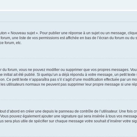
outon « Nouveau sujet ». Pour publier une réponse à un sujet ou un message, cliqu
 forum, une liste de vos permissions est affichée en bas de l’écran du forum ou du
ce forum, etc.
r du forum, vous ne pouvez modifier ou supprimer que vos propres messages. Vou
 initial ait été publié. Si quelqu’un a déjà répondu à votre message, un petit text
ion. Ce petit texte n’apparaîtra pas s’il s’agit d’une modification effectuée par un 
ue les utilisateurs normaux ne peuvent pas supprimer leur propre message si une ré
ut d’abord en créer une depuis le panneau de contrôle de l’utilisateur. Une fois c
ure. Vous pouvez également ajouter une signature qui sera insérée à tous vos mess
 vous sera plus utile de spécifier sur chaque message votre souhait d’insérer votre si