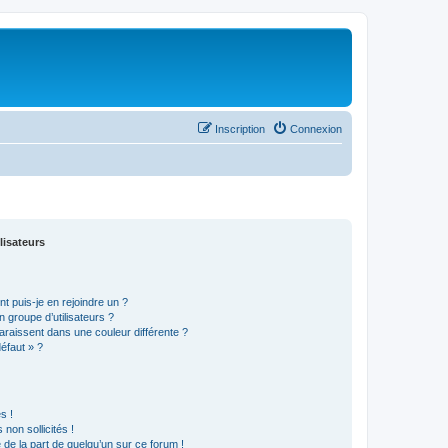
Inscription
Connexion
lisateurs
t puis-je en rejoindre un ?
 groupe d’utilisateurs ?
araissent dans une couleur différente ?
défaut » ?
s !
non sollicités !
e de la part de quelqu’un sur ce forum !