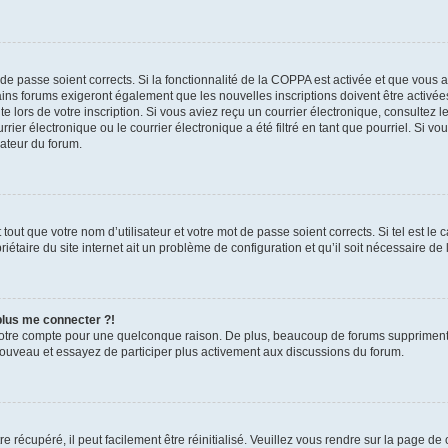
t de passe soient corrects. Si la fonctionnalité de la COPPA est activée et que vous 
ains forums exigeront également que les nouvelles inscriptions doivent être activée
te lors de votre inscription. Si vous aviez reçu un courrier électronique, consultez l
r électronique ou le courrier électronique a été filtré en tant que pourriel. Si vo
rateur du forum.
out que votre nom d’utilisateur et votre mot de passe soient corrects. Si tel est le
iétaire du site internet ait un problème de configuration et qu’il soit nécessaire de l
 plus me connecter ?!
votre compte pour une quelconque raison. De plus, beaucoup de forums suppriment pér
 nouveau et essayez de participer plus activement aux discussions du forum.
 récupéré, il peut facilement être réinitialisé. Veuillez vous rendre sur la page de