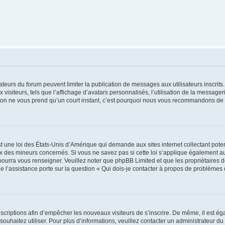
trateurs du forum peuvent limiter la publication de messages aux utilisateurs inscri
visiteurs, tels que l’affichage d’avatars personnalisés, l’utilisation de la messager
ription ne vous prend qu’un court instant, c’est pourquoi nous vous recommandons de l
t une loi des États-Unis d’Amérique qui demande aux sites internet collectant pot
 des mineurs concernés. Si vous ne savez pas si cette loi s’applique également au
 pourra vous renseigner. Veuillez noter que phpBB Limited et que les propriétaires
ue l’assistance porte sur la question « Qui dois-je contacter à propos de problèmes 
inscriptions afin d’empêcher les nouveaux visiteurs de s’inscrire. De même, il est é
s souhaitez utiliser. Pour plus d’informations, veuillez contacter un administrateur du