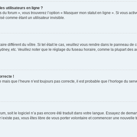
s utilisateurs en ligne ?
s du forum », vous trouverez l’option « Masquer mon statut en ligne ». Si vous activ
é comme étant un utilisateur invisible.
aire différent du vôtre. Si tel était le cas, veuillez vous rendre dans le panneau de co
ey, etc. Veuillez noter que le réglage du fuseau horaire, comme la plupart des autr
orrecte !
 mais que l’heure n’est toujours pas correcte, il est probable que l’horloge du serve
orum, soit le logiciel n’a pas encore été traduit dans votre langue. Essayez de deman
 n’existe pas, vous êtes libre de vous porter volontaire et commencer une nouvelle t