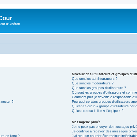
Cour
Cour d’Obéron
Niveaux des utilisateurs et groupes d’uti
Que sont les administrateurs ?
Que sont les modérateurs ?
Que sont les groupes d’utilisateurs ?
Où sont les groupes d’utilisateurs et commen
Comment puis-je devenir le responsable d’un
nnecter ?!
Pourquoi certains groupes d’utilisateurs app
Qu’est-ce qu’un « groupe d’utilisateurs par 
Qu’est-ce que le lien « L’équipe » ?
Messagerie privée
Je ne peux pas envoyer de messages privé
Je continue à recevoir des messages privés 
urs en ligne ?
J’ai reçu un courrier électronique indésirabl