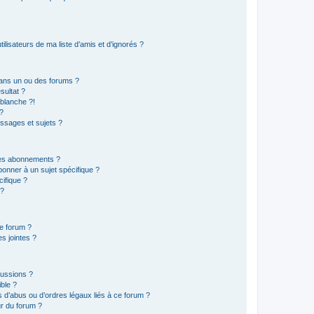
lisateurs de ma liste d’amis et d’ignorés ?
ans un ou des forums ?
sultat ?
blanche ?!
?
ssages et sujets ?
t les abonnements ?
onner à un sujet spécifique ?
ifique ?
 ?
ce forum ?
s jointes ?
cussions ?
ible ?
 d’abus ou d’ordres légaux liés à ce forum ?
r du forum ?