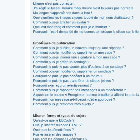
L’heure n’est pas correcte !
J’ai réglé le fuseau horaire mais l’heure n’est toujours pas correcte !
Ma langue n’apparaît pas dans la liste !
Que signifient les images situées à côté de mon nom d’utilisateur ?
Comment puis-je afficher un avatar ?
Quel est mon rang et comment puis-je le modifier ?
Pourquoi m’est-il demandé de me connecter lorsque je clique sur le lien 
Problèmes de publication
Comment puis-je publier un nouveau sujet ou une réponse ?
Comment puis-je modifier ou supprimer un message ?
Comment puis-je insérer une signature à mon message ?
Comment puis-je créer un sondage ?
Pourquoi ne puis-je pas ajouter plus d’options à un sondage ?
Comment puis-je modifier ou supprimer un sondage ?
Pourquoi ne puis-je pas accéder à un forum ?
Pourquoi ne puis-je pas transférer de pièces jointes ?
Pourquoi ai-je reçu un avertissement ?
Comment puis-je rapporter des messages à un modérateur ?
À quoi sert le bouton « Enregistrer comme brouillon » affiché lors de la 
Pourquoi mon message a-t-il besoin d’être approuvé ?
Comment puis-je remonter mes sujets ?
Mise en forme et types de sujets
Qu’est-ce que le BBCode ?
Puis-je insérer du code HTML ?
Que sont les émoticônes ?
Puis-je insérer des images ?
Que sont les annonces générales ?