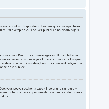
ez sur le bouton « Répondre ». Il se peut que vous ayez besoin
 sujet. Par exemple : vous pouvez publier de nouveaux sujets
s pouvez modifier un de vos messages en cliquant le bouton
e situé en dessous du message affichera le nombre de fois que
modérateur ou un administrateur, bien qu’ils puissent rédiger une
ponse a été publiée.
réée, vous pouvez cocher la case « Insérer une signature »
ages en cochant la case appropriée dans le panneau de contrôle
gnature.