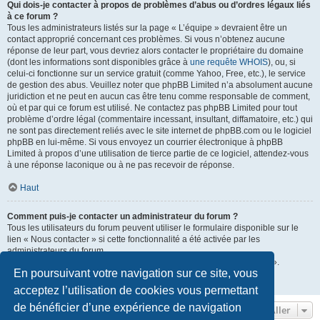
Qui dois-je contacter à propos de problèmes d’abus ou d’ordres légaux liés
à ce forum ?
Tous les administrateurs listés sur la page « L’équipe » devraient être un
contact approprié concernant ces problèmes. Si vous n’obtenez aucune
réponse de leur part, vous devriez alors contacter le propriétaire du domaine
(dont les informations sont disponibles grâce à
une requête WHOIS
), ou, si
celui-ci fonctionne sur un service gratuit (comme Yahoo, Free, etc.), le service
de gestion des abus. Veuillez noter que phpBB Limited n’a absolument aucune
juridiction et ne peut en aucun cas être tenu comme responsable de comment,
où et par qui ce forum est utilisé. Ne contactez pas phpBB Limited pour tout
problème d’ordre légal (commentaire incessant, insultant, diffamatoire, etc.) qui
ne sont pas directement reliés avec le site internet de phpBB.com ou le logiciel
phpBB en lui-même. Si vous envoyez un courrier électronique à phpBB
Limited à propos d’une utilisation de tierce partie de ce logiciel, attendez-vous
à une réponse laconique ou à ne pas recevoir de réponse.
Haut
Comment puis-je contacter un administrateur du forum ?
Tous les utilisateurs du forum peuvent utiliser le formulaire disponible sur le
lien « Nous contacter » si cette fonctionnalité a été activée par les
administrateurs du forum.
Les membres du forum peuvent également utiliser le lien « L’équipe ».
En poursuivant votre navigation sur ce site, vous
Haut
acceptez l’utilisation de cookies vous permettant
de bénéficier d’une expérience de navigation
Aller