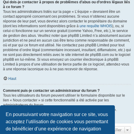
Qui dois-je contacter à propos de problèmes d’abus ou d’ordres légaux liés
à ce forum ?
Tous les administrateurs listés sur la page « L’équipe » devraient être un
contact approprié concernant ces problèmes. Si vous n’obtenez aucune
réponse de leur part, vous devriez alors contacter le propriétaire du domaine
(dont les informations sont disponibles grâce à
une requête WHOIS
), ou, si
celui-ci fonctionne sur un service gratuit (comme Yahoo, Free, etc.), le service
de gestion des abus. Veuillez noter que phpBB Limited n’a absolument aucune
juridiction et ne peut en aucun cas être tenu comme responsable de comment,
où et par qui ce forum est utilisé. Ne contactez pas phpBB Limited pour tout
problème d’ordre légal (commentaire incessant, insultant, diffamatoire, etc.) qui
ne sont pas directement reliés avec le site internet de phpBB.com ou le logiciel
phpBB en lui-même. Si vous envoyez un courrier électronique à phpBB
Limited à propos d’une utilisation de tierce partie de ce logiciel, attendez-vous
à une réponse laconique ou à ne pas recevoir de réponse.
Haut
Comment puis-je contacter un administrateur du forum ?
Tous les utilisateurs du forum peuvent utiliser le formulaire disponible sur le
lien « Nous contacter » si cette fonctionnalité a été activée par les
administrateurs du forum.
Les membres du forum peuvent également utiliser le lien « L’équipe ».
En poursuivant votre navigation sur ce site, vous
Haut
acceptez l’utilisation de cookies vous permettant
de bénéficier d’une expérience de navigation
Aller