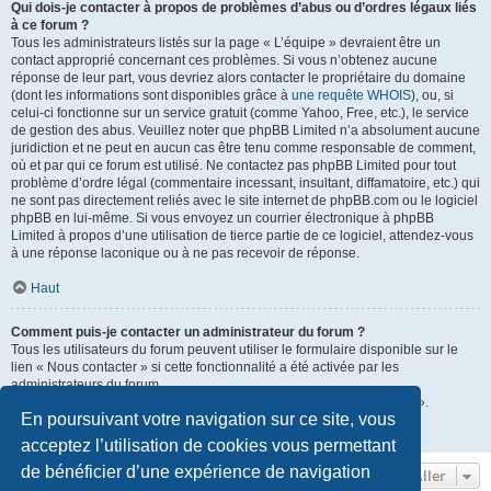
Qui dois-je contacter à propos de problèmes d’abus ou d’ordres légaux liés
à ce forum ?
Tous les administrateurs listés sur la page « L’équipe » devraient être un
contact approprié concernant ces problèmes. Si vous n’obtenez aucune
réponse de leur part, vous devriez alors contacter le propriétaire du domaine
(dont les informations sont disponibles grâce à
une requête WHOIS
), ou, si
celui-ci fonctionne sur un service gratuit (comme Yahoo, Free, etc.), le service
de gestion des abus. Veuillez noter que phpBB Limited n’a absolument aucune
juridiction et ne peut en aucun cas être tenu comme responsable de comment,
où et par qui ce forum est utilisé. Ne contactez pas phpBB Limited pour tout
problème d’ordre légal (commentaire incessant, insultant, diffamatoire, etc.) qui
ne sont pas directement reliés avec le site internet de phpBB.com ou le logiciel
phpBB en lui-même. Si vous envoyez un courrier électronique à phpBB
Limited à propos d’une utilisation de tierce partie de ce logiciel, attendez-vous
à une réponse laconique ou à ne pas recevoir de réponse.
Haut
Comment puis-je contacter un administrateur du forum ?
Tous les utilisateurs du forum peuvent utiliser le formulaire disponible sur le
lien « Nous contacter » si cette fonctionnalité a été activée par les
administrateurs du forum.
Les membres du forum peuvent également utiliser le lien « L’équipe ».
En poursuivant votre navigation sur ce site, vous
Haut
acceptez l’utilisation de cookies vous permettant
de bénéficier d’une expérience de navigation
Aller